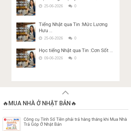
– Chữ Hán Đề 15
Đề thi trắc nghiệm Lý thuyết
25-06-2026
0
bằng lái xe ở Nhật Bản Miễn Phí
Karimen 10 câu Đề 5
Tiếng Nhật qua Tin :Mức Lương
Hưu …
25-06-2026
0
Học tiếng Nhật qua Tin :Cơn Sốt …
09-06-2026
0
🔥MUA NHÀ Ở NHẬT BẢN🔥
Công cụ Tính Số Tiền phải trả hàng tháng khi Mua Nhà
Trả Góp Ở Nhật Bản