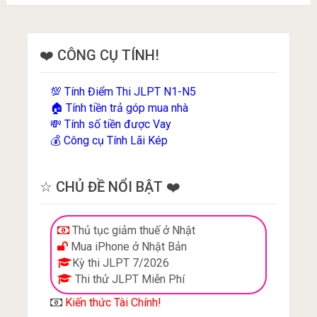
❤️ CÔNG CỤ TÍNH!
Tính Điểm Thi JLPT N1-N5
💯
Tính tiền trả góp mua nhà
🏠
Tính số tiền được Vay
💸
Công cụ Tính Lãi Kép
💰
☆ CHỦ ĐỀ NỔI BẬT ❤️
Thủ tục giảm thuế ở Nhật
Mua iPhone ở Nhật Bản
Kỳ thi JLPT 7/2026
Thi thử JLPT Miễn Phí
Kiến thức Tài Chính!