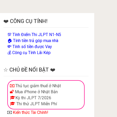
❤️ CÔNG CỤ TÍNH!
Tính Điểm Thi JLPT N1-N5
💯
Tính tiền trả góp mua nhà
🏠
Tính số tiền được Vay
💸
Công cụ Tính Lãi Kép
💰
☆ CHỦ ĐỀ NỔI BẬT ❤️
Thủ tục giảm thuế ở Nhật
Mua iPhone ở Nhật Bản
Kỳ thi JLPT 7/2026
Thi thử JLPT Miễn Phí
Kiến thức Tài Chính!