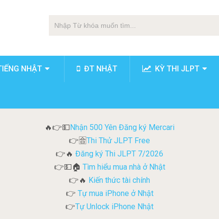
TIẾNG NHẬT
ĐT NHẬT
KỲ THI JLPT
Nhận 500 Yên Đăng ký Mercari
🔥👉💵
Thi Thử JLPT Free
👉🈴
Đăng ký Thi JLPT 7/2026
👉🔥
Tìm hiểu mua nhà ở Nhật
👉💵🏠
Kiến thức tài chính
👉🔥
Tự mua iPhone ở Nhật
👉
Tự Unlock iPhone Nhật
👉