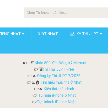
TIẾNG NHẬT
ĐT NHẬT
KỲ THI JLPT
Nhận 500 Yên Đăng ký Mercari
🔥👉💵
Thi Thử JLPT Free
👉🈴
Đăng ký Thi JLPT 7/2026
👉🔥
Tìm hiểu mua nhà ở Nhật
👉💵🏠
Kiến thức tài chính
👉🔥
Tự mua iPhone ở Nhật
👉
Tự Unlock iPhone Nhật
👉