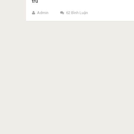
trú
Admin
62 Bình Luận