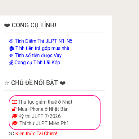
❤️ CÔNG CỤ TÍNH!
Tính Điểm Thi JLPT N1-N5
💯
Tính tiền trả góp mua nhà
🏠
Tính số tiền được Vay
💸
Công cụ Tính Lãi Kép
💰
☆ CHỦ ĐỀ NỔI BẬT ❤️
Thủ tục giảm thuế ở Nhật
Mua iPhone ở Nhật Bản
Kỳ thi JLPT 7/2026
Thi thử JLPT Miễn Phí
Kiến thức Tài Chính!