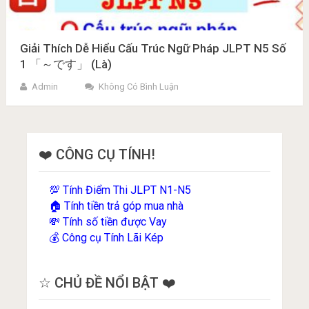
Giải Thích Dễ Hiểu Cấu Trúc Ngữ Pháp JLPT N5 Số
1 「～です」 (Là)
Admin
Không Có Bình Luận
❤️ CÔNG CỤ TÍNH!
Tính Điểm Thi JLPT N1-N5
💯
Tính tiền trả góp mua nhà
🏠
Tính số tiền được Vay
💸
Công cụ Tính Lãi Kép
💰
☆ CHỦ ĐỀ NỔI BẬT ❤️