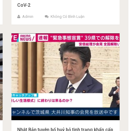
CoV-2
Admin
Không Có Bình Luận
Nhật Bản tuyên bố huỷ bỏ tình trạng khẩn cấp