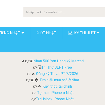
TIẾNG NHẬT
ĐT NHẬT
KỲ THI JLPT
Nhận 500 Yên Đăng ký Mercari
🔥👉💵
Thi Thử JLPT Free
👉🈴
Đăng ký Thi JLPT 7/2026
👉🔥
Tìm hiểu mua nhà ở Nhật
👉💵🏠
Kiến thức tài chính
👉🔥
Tự mua iPhone ở Nhật
👉
Tự Unlock iPhone Nhật
👉