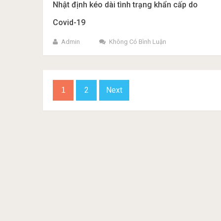
Nhật định kéo dài tình trạng khẩn cấp do
Covid-19
Admin
Không Có Bình Luận
Phân
2
Next
1
trang
bài
viết