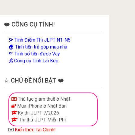
❤️ CÔNG CỤ TÍNH!
Tính Điểm Thi JLPT N1-N5
💯
Tính tiền trả góp mua nhà
🏠
Tính số tiền được Vay
💸
Công cụ Tính Lãi Kép
💰
☆ CHỦ ĐỀ NỔI BẬT ❤️
Thủ tục giảm thuế ở Nhật
Mua iPhone ở Nhật Bản
Kỳ thi JLPT 7/2026
Thi thử JLPT Miễn Phí
Kiến thức Tài Chính!