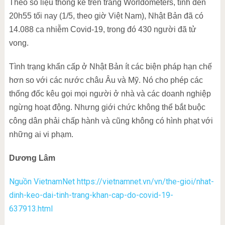
Theo số liệu thống kê trên trang Worldometers, tính đến
20h55 tối nay (1/5, theo giờ Việt Nam), Nhật Bản đã có
14.088 ca nhiễm Covid-19, trong đó 430 người đã tử
vong.
Tình trạng khẩn cấp ở Nhật Bản ít các biện pháp hạn chế
hơn so với các nước châu Âu và Mỹ. Nó cho phép các
thống đốc kêu gọi mọi người ở nhà và các doanh nghiệp
ngừng hoạt động. Nhưng giới chức không thể bắt buộc
công dân phải chấp hành và cũng không có hình phạt với
những ai vi phạm.
Dương Lâm
Nguồn VietnamNet
https://vietnamnet.vn/vn/the-gioi/nhat-
dinh-keo-dai-tinh-trang-khan-cap-do-covid-19-
637913.html