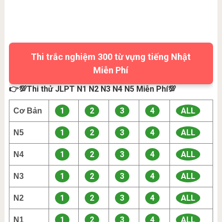
Thi trắc nghiệm 300 từ vựng tiếng Nhật
Miễn Phí
👉💯Thi thử JLPT N1 N2 N3 N4 N5 Miễn Phí💯
1
2
3
4
ALL
Cơ Bản
1
2
3
4
ALL
N5
1
2
3
4
ALL
N4
1
2
3
4
ALL
N3
1
2
3
4
ALL
N2
1
2
3
4
ALL
N1