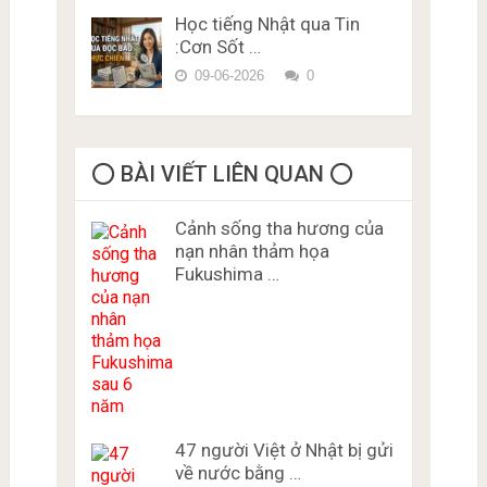
Học tiếng Nhật qua Tin
:Cơn Sốt …
09-06-2026
0
⭕️ BÀI VIẾT LIÊN QUAN ⭕️
Cảnh sống tha hương của
nạn nhân thảm họa
Fukushima …
47 người Việt ở Nhật bị gửi
về nước bằng …