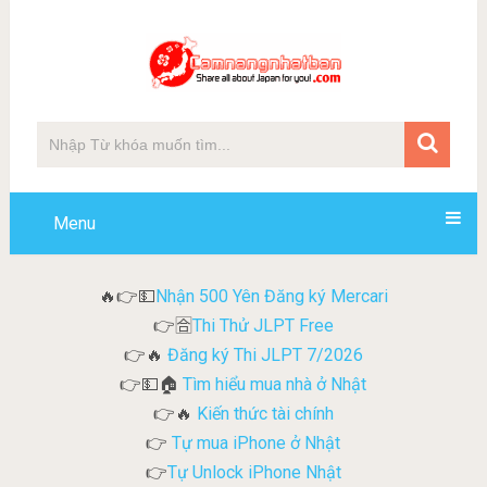
Menu
Nhận 500 Yên Đăng ký Mercari
🔥👉💵
Thi Thử JLPT Free
👉🈴
Đăng ký Thi JLPT 7/2026
👉🔥
Tìm hiểu mua nhà ở Nhật
👉💵🏠
Kiến thức tài chính
👉🔥
Tự mua iPhone ở Nhật
👉
Tự Unlock iPhone Nhật
👉