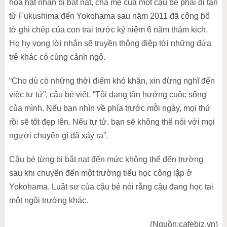
họa hạt nhân bị bắt nạt, cha mẹ của một cậu bé phải di tản
từ Fukushima đến Yokohama sau năm 2011 đã công bố
tờ ghi chép của con trai trước kỷ niệm 6 năm thảm kịch.
Họ hy vọng lời nhắn sẽ truyền thông điệp tới những đứa
trẻ khác có cùng cảnh ngộ.
“Cho dù có những thời điểm khó khăn, xin đừng nghĩ đến
việc tự tử”, cậu bé viết. “Tôi đang tận hưởng cuộc sống
của mình. Nếu bạn nhìn về phía trước mỗi ngày, mọi thứ
rồi sẽ tốt đẹp lên. Nếu tự tử, bạn sẽ không thể nói với mọi
người chuyện gì đã xảy ra”.
Cậu bé từng bị bắt nạt đến mức không thể đến trường
sau khi chuyển đến một trường tiểu học công lập ở
Yokohama. Luật sư của cậu bé nói rằng cậu đang học tại
một ngôi trường khác.
(Nguồn:cafebiz.vn)