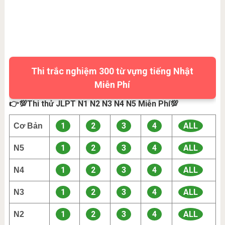
Thi trắc nghiệm 300 từ vựng tiếng Nhật
Miễn Phí
👉💯Thi thử JLPT N1 N2 N3 N4 N5 Miễn Phí💯
1
2
3
4
ALL
Cơ Bản
1
2
3
4
ALL
N5
1
2
3
4
ALL
N4
1
2
3
4
ALL
N3
1
2
3
4
ALL
N2