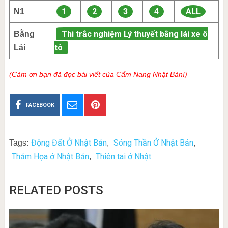
1
2
3
4
ALL
N1
Thi trắc nghiệm Lý thuyết bằng lái xe ô
Bằng
tô
Lái
(Cảm ơn bạn đã đọc bài viết của Cẩm Nang Nhật Bản!)
FACEBOOK
Động Đất Ở Nhật Bản
Sóng Thần Ở Nhật Bản
Tags:
,
,
Thảm Họa ở Nhật Bản
Thiên tai ở Nhật
,
RELATED POSTS