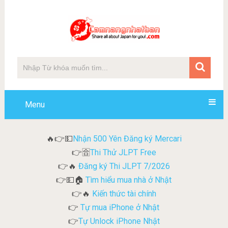
Menu
Nhận 500 Yên Đăng ký Mercari
🔥👉💵
Thi Thử JLPT Free
👉🈴
Đăng ký Thi JLPT 7/2026
👉🔥
Tìm hiểu mua nhà ở Nhật
👉💵🏠
Kiến thức tài chính
👉🔥
Tự mua iPhone ở Nhật
👉
Tự Unlock iPhone Nhật
👉