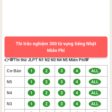
Thi trắc nghiệm 300 từ vựng tiếng Nhật
Miễn Phí
👉💯Thi thử JLPT N1 N2 N3 N4 N5 Miễn Phí💯
1
2
3
4
ALL
Cơ Bản
1
2
3
4
ALL
N5
1
2
3
4
ALL
N4
1
2
3
4
ALL
N3