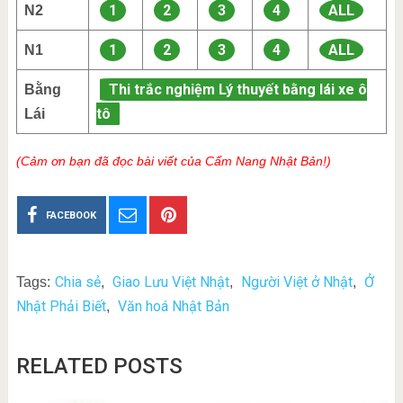
1
2
3
4
ALL
N2
1
2
3
4
ALL
N1
Thi trắc nghiệm Lý thuyết bằng lái xe ô
Bằng
tô
Lái
(Cảm ơn bạn đã đọc bài viết của Cẩm Nang Nhật Bản!)
FACEBOOK
Chia sẻ
Giao Lưu Việt Nhật
Người Việt ở Nhật
Ở
Tags:
,
,
,
Nhật Phải Biết
Văn hoá Nhật Bản
,
RELATED POSTS