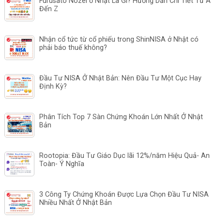
Furusato Nozei ở Nhật Là Gì? Hướng Dẫn Chi Tiết Từ A
Đến Z
Nhận cổ tức từ cổ phiếu trong ShinNISA ở Nhật có
phải báo thuế không?
Đầu Tư NISA Ở Nhật Bản: Nên Đầu Tư Một Cục Hay
Định Kỳ?
Phân Tích Top 7 Sàn Chứng Khoán Lớn Nhất Ở Nhật
Bản
Rootopia: Đầu Tư Giáo Dục lãi 12%/năm Hiệu Quả- An
Toàn- Ý Nghĩa
3 Công Ty Chứng Khoán Được Lựa Chọn Đầu Tư NISA
Nhiều Nhất Ở Nhật Bản