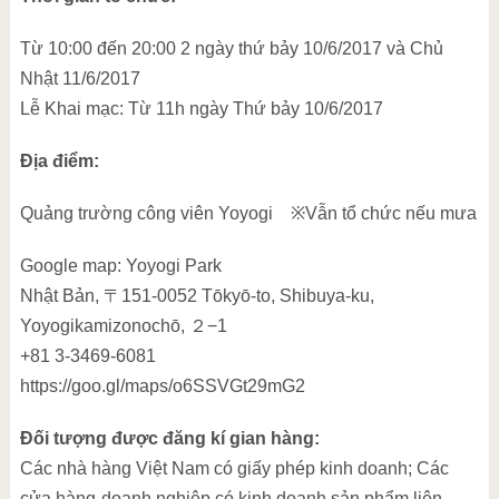
Từ 10:00 đến 20:00 2 ngày thứ bảy 10/6/2017 và Chủ
Nhật 11/6/2017
Lễ Khai mạc: Từ 11h ngày Thứ bảy 10/6/2017
Địa điểm:
Quảng trường công viên Yoyogi ※Vẫn tổ chức nếu mưa
Google map: Yoyogi Park
Nhật Bản, 〒151-0052 Tōkyō-to, Shibuya-ku,
Yoyogikamizonochō, ２−1
+81 3-3469-6081
https://goo.gl/maps/o6SSVGt29mG2
Đối tượng được đăng kí gian hàng:
Các nhà hàng Việt Nam có giấy phép kinh doanh; Các
cửa hàng-doanh nghiệp có kinh doanh sản phẩm liên