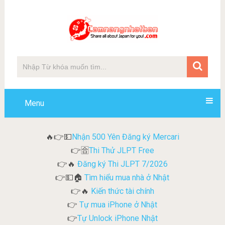
Menu
Nhận 500 Yên Đăng ký Mercari
🔥👉💵
Thi Thử JLPT Free
👉🈴
Đăng ký Thi JLPT 7/2026
👉🔥
Tìm hiểu mua nhà ở Nhật
👉💵🏠
Kiến thức tài chính
👉🔥
Tự mua iPhone ở Nhật
👉
Tự Unlock iPhone Nhật
👉