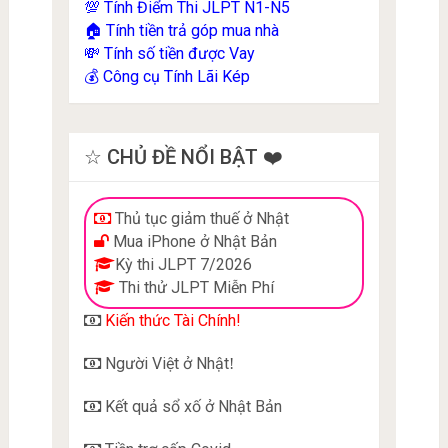
Tính Điểm Thi JLPT N1-N5
💯
Tính tiền trả góp mua nhà
🏠
Tính số tiền được Vay
💸
Công cụ Tính Lãi Kép
💰
☆ CHỦ ĐỀ NỔI BẬT ❤️
Thủ tục giảm thuế ở Nhật
Mua iPhone ở Nhật Bản
Kỳ thi JLPT 7/2026
Thi thử JLPT Miễn Phí
Kiến thức Tài Chính!
Người Việt ở Nhật
!
Kết quả sổ xố ở Nhật Bản