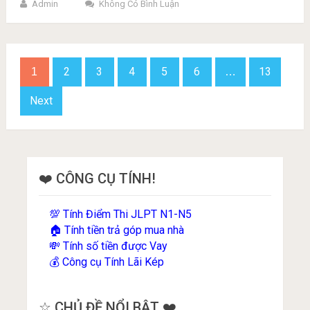
Admin
Không Có Bình Luận
Phân
2
3
4
5
6
13
1
…
trang
bài
Next
viết
❤️ CÔNG CỤ TÍNH!
Tính Điểm Thi JLPT N1-N5
💯
Tính tiền trả góp mua nhà
🏠
Tính số tiền được Vay
💸
Công cụ Tính Lãi Kép
💰
☆ CHỦ ĐỀ NỔI BẬT ❤️