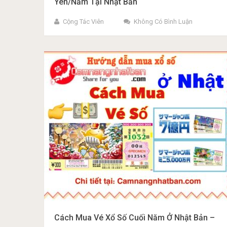
Yên/Năm Tại Nhật Bản
Cộng Tác Viên
Không Có Bình Luận
Cách Mua Vé Xổ Số Cuối Năm Ở Nhật Bản –