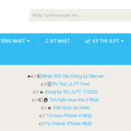
TIẾNG NHẬT
ĐT NHẬT
KỲ THI JLPT
Nhận 500 Yên Đăng ký Mercari
🔥👉💵
Thi Thử JLPT Free
👉🈴
Đăng ký Thi JLPT 7/2026
👉🔥
Tìm hiểu mua nhà ở Nhật
👉💵🏠
Kiến thức tài chính
👉🔥
Tự mua iPhone ở Nhật
👉
Tự Unlock iPhone Nhật
👉