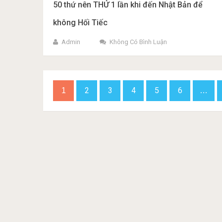
50 thứ nên THỬ 1 lần khi đến Nhật Bản để
không Hối Tiếc
Admin
Không Có Bình Luận
Phân
2
3
4
5
6
1
…
trang
bài
viết