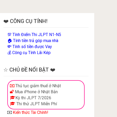
❤️ CÔNG CỤ TÍNH!
Tính Điểm Thi JLPT N1-N5
💯
Tính tiền trả góp mua nhà
🏠
Tính số tiền được Vay
💸
Công cụ Tính Lãi Kép
💰
☆ CHỦ ĐỀ NỔI BẬT ❤️
Thủ tục giảm thuế ở Nhật
Mua iPhone ở Nhật Bản
Kỳ thi JLPT 7/2026
Thi thử JLPT Miễn Phí
Kiến thức Tài Chính!