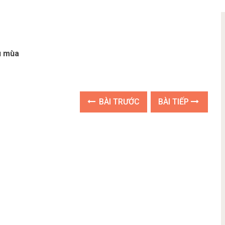
u mùa
BÀI TRƯỚC
BÀI TIẾP