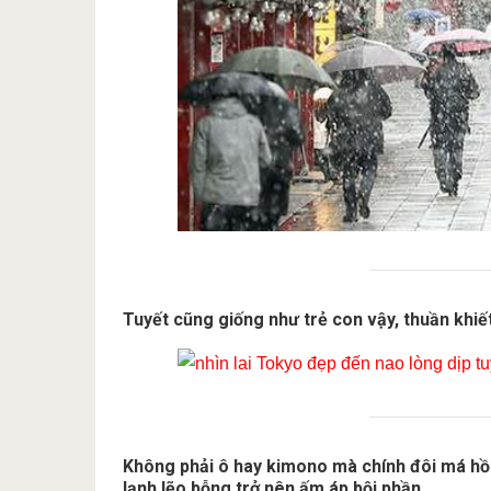
Tuyết cũng giống như trẻ con vậy, thuần khiế
Không phải ô hay kimono mà chính đôi má hồng
lạnh lẽo bỗng trở nên ấm áp bội phần.