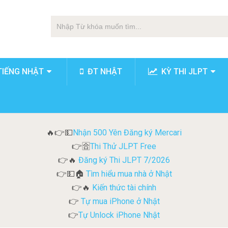
TIẾNG NHẬT
ĐT NHẬT
KỲ THI JLPT
Nhận 500 Yên Đăng ký Mercari
🔥👉💵
Thi Thử JLPT Free
👉🈴
Đăng ký Thi JLPT 7/2026
👉🔥
Tìm hiểu mua nhà ở Nhật
👉💵🏠
Kiến thức tài chính
👉🔥
Tự mua iPhone ở Nhật
👉
Tự Unlock iPhone Nhật
👉