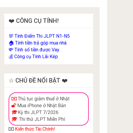
❤️ CÔNG CỤ TÍNH!
Tính Điểm Thi JLPT N1-N5
💯
Tính tiền trả góp mua nhà
🏠
Tính số tiền được Vay
💸
Công cụ Tính Lãi Kép
💰
☆ CHỦ ĐỀ NỔI BẬT ❤️
Thủ tục giảm thuế ở Nhật
Mua iPhone ở Nhật Bản
Kỳ thi JLPT 7/2026
Thi thử JLPT Miễn Phí
Kiến thức Tài Chính!