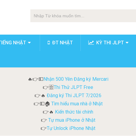
TIẾNG NHẬT
ĐT NHẬT
KỲ THI JLPT
Nhận 500 Yên Đăng ký Mercari
🔥👉💵
Thi Thử JLPT Free
👉🈴
Đăng ký Thi JLPT 7/2026
👉🔥
Tìm hiểu mua nhà ở Nhật
👉💵🏠
Kiến thức tài chính
👉🔥
Tự mua iPhone ở Nhật
👉
Tự Unlock iPhone Nhật
👉