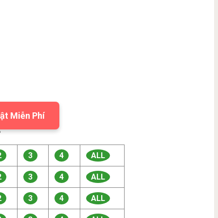
ật Miễn Phí

2
3
4
ALL
2
3
4
ALL
2
3
4
ALL