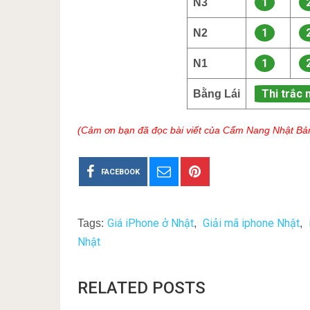
1
N3
1
N2
1
N1
Thi trắc 
Bằng Lái
(Cảm ơn bạn đã đọc bài viết của Cẩm Nang Nhật Bả
FACEBOOK
Giá iPhone ở Nhật
Giải mã iphone Nhật
Tags:
,
,
Nhật
RELATED POSTS