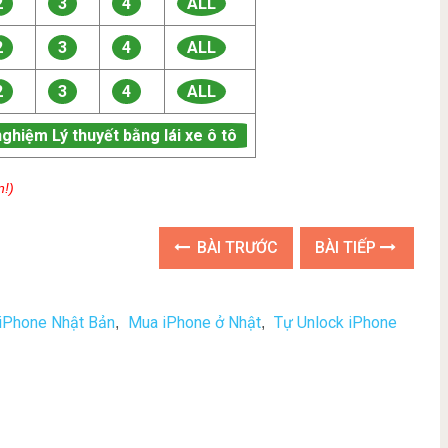
2
3
4
ALL
2
3
4
ALL
2
3
4
ALL
nghiệm Lý thuyết bằng lái xe ô tô
n!)
BÀI TRƯỚC
BÀI TIẾP
iPhone Nhật Bản
Mua iPhone ở Nhật
Tự Unlock iPhone
,
,