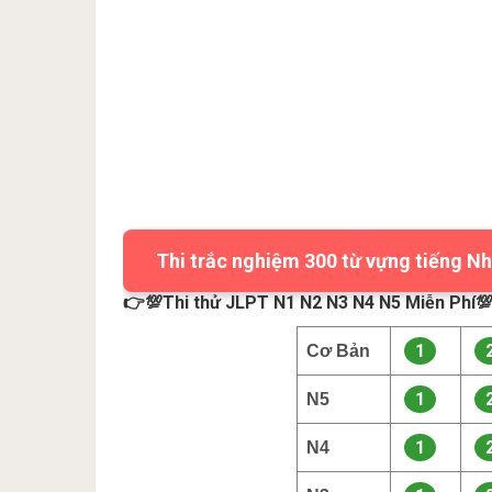
Thi trắc nghiệm 300 từ vựng tiếng Nh
👉💯Thi thử JLPT N1 N2 N3 N4 N5 Miễn Phí
1
Cơ Bản
1
N5
1
N4