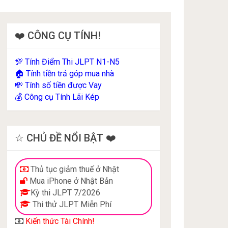
❤️ CÔNG CỤ TÍNH!
Tính Điểm Thi JLPT N1-N5
💯
Tính tiền trả góp mua nhà
🏠
Tính số tiền được Vay
💸
Công cụ Tính Lãi Kép
💰
☆ CHỦ ĐỀ NỔI BẬT ❤️
Thủ tục giảm thuế ở Nhật
Mua iPhone ở Nhật Bản
Kỳ thi JLPT 7/2026
Thi thử JLPT Miễn Phí
Kiến thức Tài Chính!