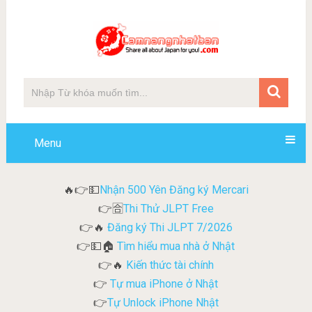
Menu
Nhận 500 Yên Đăng ký Mercari
🔥👉💵
Thi Thử JLPT Free
👉🈴
Đăng ký Thi JLPT 7/2026
👉🔥
Tìm hiểu mua nhà ở Nhật
👉💵🏠
Kiến thức tài chính
👉🔥
Tự mua iPhone ở Nhật
👉
Tự Unlock iPhone Nhật
👉