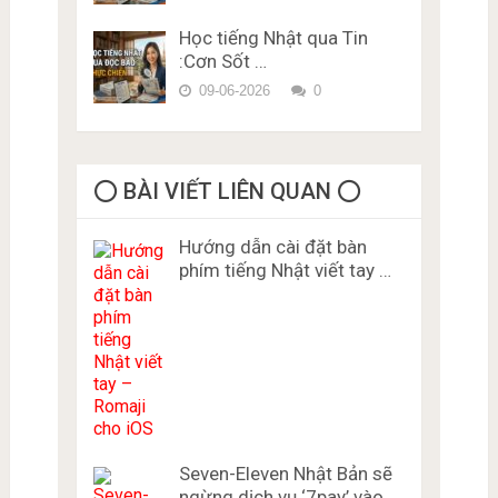
Học tiếng Nhật qua Tin
:Cơn Sốt …
09-06-2026
0
⭕️ BÀI VIẾT LIÊN QUAN ⭕️
Hướng dẫn cài đặt bàn
phím tiếng Nhật viết tay …
Seven-Eleven Nhật Bản sẽ
ngừng dịch vụ ‘7pay’ vào