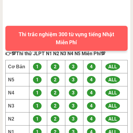
Thi trắc nghiệm 300 từ vựng tiếng Nhật
Miễn Phí
👉💯Thi thử JLPT N1 N2 N3 N4 N5 Miễn Phí💯
1
2
3
4
ALL
Cơ Bản
1
2
3
4
ALL
N5
1
2
3
4
ALL
N4
1
2
3
4
ALL
N3
1
2
3
4
ALL
N2
1
2
3
4
ALL
N1