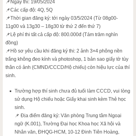
📌Ngày thi: 19/05/2024
📌Các cấp độ: 4Q, 5Q
📌Thời gian đăng ký: tới ngày 03/5/2024 (Từ 08g00-
11g00 và 13g30 – 18g30 từ thứ 2 đến thứ 7)
📌Lệ phí thi tất cả cấp độ: 800.000đ (Tám trăm nghìn
đồng)
📌Hồ sơ yêu cầu khi đăng ký thi: 2 ảnh 3×4 phông nền
trắng không đeo kính và photoshop, 1 bản sao giấy tờ tùy
thân có ảnh (CMND/CCCD/Hộ chiếu) còn hiệu lực của thí
sinh.
Trường hợp thí sinh chưa đủ tuổi làm CCCD, vui lòng
sử dụng Hộ chiếu hoặc Giấy khai sinh kèm Thẻ học
sinh.
📌 Địa điểm đăng ký: Văn phòng Trung tâm Ngoại
ngữ (K.001), Trường Đại học Khoa học Xã hội và
Nhân văn, ĐHQG-HCM, 10-12 Đinh Tiên Hoàng,