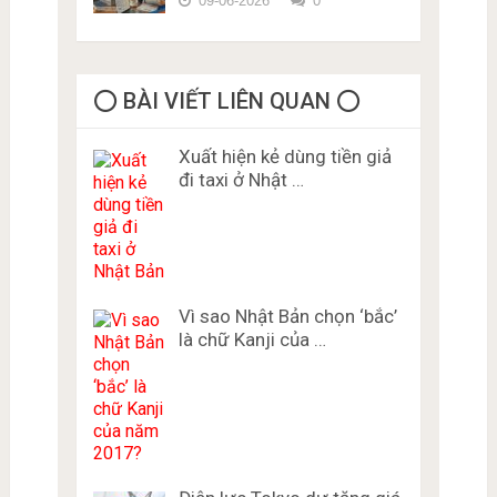
09-06-2026
0
⭕️ BÀI VIẾT LIÊN QUAN ⭕️
Xuất hiện kẻ dùng tiền giả
đi taxi ở Nhật …
Vì sao Nhật Bản chọn ‘bắc’
là chữ Kanji của …