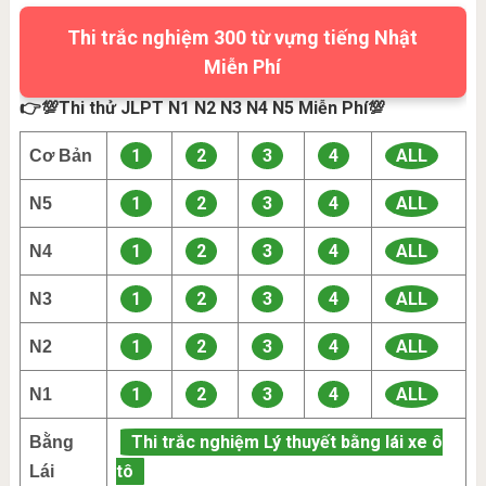
Thi trắc nghiệm 300 từ vựng tiếng Nhật
Miễn Phí
👉💯Thi thử JLPT N1 N2 N3 N4 N5 Miễn Phí💯
1
2
3
4
ALL
Cơ Bản
1
2
3
4
ALL
N5
1
2
3
4
ALL
N4
1
2
3
4
ALL
N3
1
2
3
4
ALL
N2
1
2
3
4
ALL
N1
Thi trắc nghiệm Lý thuyết bằng lái xe ô
Bằng
tô
Lái