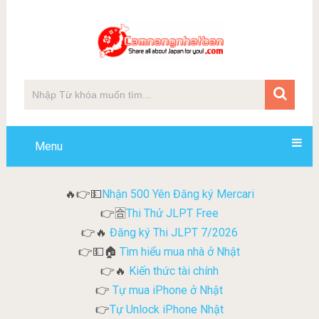
Menu
Nhận 500 Yên Đăng ký Mercari
🔥👉💵
Thi Thử JLPT Free
👉🈴
Đăng ký Thi JLPT 7/2026
👉🔥
Tìm hiểu mua nhà ở Nhật
👉💵🏠
Kiến thức tài chính
👉🔥
Tự mua iPhone ở Nhật
👉
Tự Unlock iPhone Nhật
👉