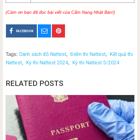
(Cảm ơn bạn đã đọc bài viết của Cẩm Nang Nhật Bản!)
FACEBOOK
Danh sách đỗ Nattest
Điểm thi Nattest
Kết quả thi
Tags:
,
,
Nattest
Kỳ thi Nattest 2024
Kỳ thi Nattest 5/2024
,
,
RELATED POSTS