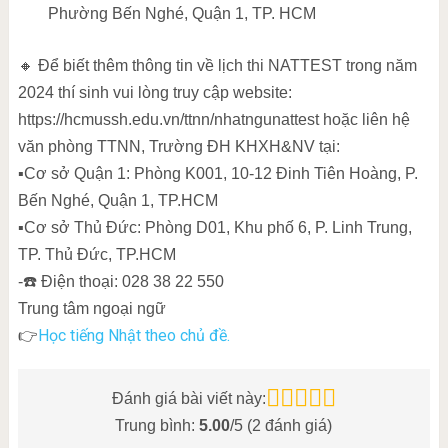
Phường Bến Nghé, Quận 1, TP. HCM
🔸 Để biết thêm thông tin về lịch thi NATTEST trong năm
2024 thí sinh vui lòng truy cập website:
https://hcmussh.edu.vn/ttnn/nhatngunattest hoặc liên hệ
văn phòng TTNN, Trường ĐH KHXH&NV tại:
▪️Cơ sở Quận 1: Phòng K001, 10-12 Đinh Tiên Hoàng, P.
Bến Nghé, Quận 1, TP.HCM
▪️Cơ sở Thủ Đức: Phòng D01, Khu phố 6, P. Linh Trung,
TP. Thủ Đức, TP.HCM
-☎️ Điện thoại: 028 38 22 550
Trung tâm ngoại ngữ
Học tiếng Nhật theo chủ đề.
👉
Đánh giá bài viết này:
Trung bình:
5.00
/5 (
2
đánh giá)