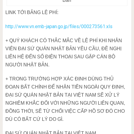
Bản
LINK TỚI BẢNG LỆ PHÍ:
http://www.vn.emb-japan.go.jp/files/000273561.xls
+ QUÝ KHÁCH CÓ THẮC MẮC VỀ LỆ PHÍ KHI NHÂN
VIÊN ĐẠI SỨ QUÁN NHẬT BẢN YÊU CẦU, ĐỀ NGHỊ
LIÊN HỆ ĐẾN SỐ ĐIỆN THOẠI SAU GẶP CÁN BỘ
NGƯỜI NHẬT BẢN.
+ TRONG TRƯỜNG HỢP XÁC ĐỊNH DÙNG THỦ
ĐOẠN BẤT CHÍNH ĐỂ NHẬN TIỀN NGOÀI QUY ĐỊNH,
ĐẠI SỨ QUÁN NHẬT BẢN TẠI VIỆT NAM SẼ XỬ LÝ
NGHIÊM KHẮC ĐỐI VỚI NHỮNG NGƯỜI LIÊN QUAN,
ĐỒNG THỜI, SẼ TỪ CHỐI VIỆC CẤP HỒ SƠ ĐÓ CHO
DÙ CÓ BẤT CỨ LÝ DO GÌ.
ĐẠI SỨ QUÁN NHẬT BẢN TẠI VIỆT NAM