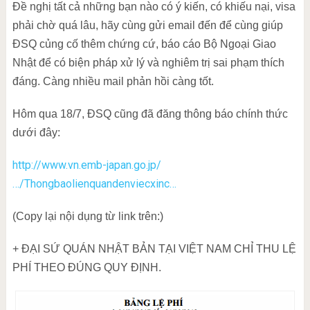
Đề nghị tất cả những bạn nào có ý kiến, có khiếu nại, visa
phải chờ quá lâu, hãy cùng gửi email đến để cùng giúp
ĐSQ củng cố thêm chứng cứ, báo cáo Bộ Ngoại Giao
Nhật để có biện pháp xử lý và nghiêm trị sai phạm thích
đáng. Càng nhiều mail phản hồi càng tốt.
Hôm qua 18/7, ĐSQ cũng đã đăng thông báo chính thức
dưới đây:
http://www.vn.emb-japan.go.jp/
…/Thongbaolienquandenviecxinc…
(Copy lại nội dụng từ link trên:)
+ ĐẠI SỨ QUÁN NHẬT BẢN TẠI VIỆT NAM CHỈ THU LỆ
PHÍ THEO ĐÚNG QUY ĐỊNH.