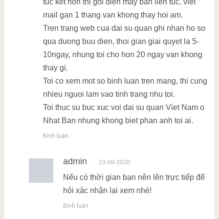
tuc ket hon thi goi dien may ban lien tuc, viet
mail gan 1 thang van khong thay hoi am.
Tren trang web cua dai su quan ghi nhan ho so
qua duong buu dien, thoi gian giai quyet la 5-
10ngay, nhung toi cho hon 20 ngay van khong
thay gi.
Toi co xem mot so binh luan tren mang, thi cung
nhieu nguoi lam vao tinh trang nhu toi.
Toi thuc su buc xuc voi dai su quan Viet Nam o
Nhat Ban nhung khong biet phan anh toi ai.
Bình luận
admin
23-09-2020
Nếu có thời gian bạn nên lên trực tiếp để
hỏi xác nhận lại xem nhé!
Bình luận