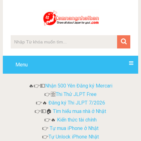
Menu
Nhận 500 Yên Đăng ký Mercari
🔥👉💵
Thi Thử JLPT Free
👉🈴
Đăng ký Thi JLPT 7/2026
👉🔥
Tìm hiểu mua nhà ở Nhật
👉💵🏠
Kiến thức tài chính
👉🔥
Tự mua iPhone ở Nhật
👉
Tự Unlock iPhone Nhật
👉