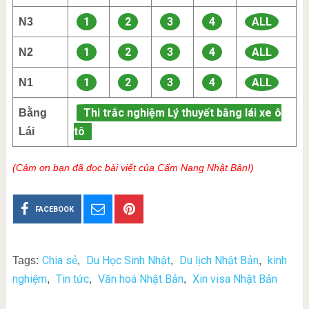
1
2
3
4
ALL
N3
1
2
3
4
ALL
N2
1
2
3
4
ALL
N1
Thi trắc nghiệm Lý thuyết bằng lái xe ô
Bằng
tô
Lái
(Cảm ơn bạn đã đọc bài viết của Cẩm Nang Nhật Bản!)
FACEBOOK
Chia sẻ
Du Học Sinh Nhật
Du lịch Nhật Bản
kinh
Tags:
,
,
,
nghiệm
Tin tức
Văn hoá Nhật Bản
Xin visa Nhật Bản
,
,
,