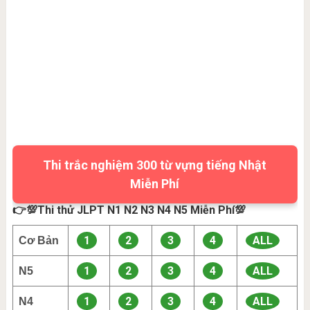
Thi trắc nghiệm 300 từ vựng tiếng Nhật
Miễn Phí
👉💯Thi thử JLPT N1 N2 N3 N4 N5 Miễn Phí💯
1
2
3
4
ALL
Cơ Bản
1
2
3
4
ALL
N5
1
2
3
4
ALL
N4