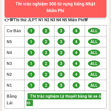
Thi trắc nghiệm 300 từ vựng tiếng Nhật
Miễn Phí
👉💯Thi thử JLPT N1 N2 N3 N4 N5 Miễn Phí💯
1
2
3
4
ALL
Cơ Bản
1
2
3
4
ALL
N5
1
2
3
4
ALL
N4
1
2
3
4
ALL
N3
1
2
3
4
ALL
N2
1
2
3
4
ALL
N1
Thi trắc nghiệm Lý thuyết bằng lái xe ô
Bằng
tô
Lái