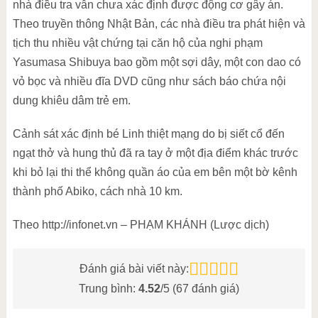
nhà điều tra vẫn chưa xác định được động cơ gây án.
Theo truyền thông Nhật Bản, các nhà điều tra phát hiện và
tịch thu nhiều vật chứng tại căn hộ của nghi phạm
Yasumasa Shibuya bao gồm một sợi dây, một con dao có
vỏ bọc và nhiều đĩa DVD cũng như sách báo chứa nội
dung khiêu dâm trẻ em.
Cảnh sát xác định bé Linh thiệt mạng do bị siết cổ đến
ngạt thở và hung thủ đã ra tay ở một địa điểm khác trước
khi bỏ lại thi thể không quần áo của em bên một bờ kênh
thành phố Abiko, cách nhà 10 km.
Theo http://infonet.vn – PHẠM KHÁNH (Lược dịch)
Đánh giá bài viết này:
Trung bình:
4.52
/5 (
67
đánh giá)