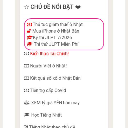
☆ CHỦ ĐỀ NỔI BẬT ❤️
Thủ tục giảm thuế ở Nhật
Mua iPhone ở Nhật Bản
Kỳ thi JLPT 7/2026
Thi thử JLPT Miễn Phí
Kiến thức Tài Chính!
Người Việt ở Nhật
!
Kết quả sổ xố ở Nhật Bản
Tiền trợ cấp Covid
XEM tỷ giá YÊN hôm nay
Học Tiếng Nhật
Tiếng Nhật theo chủ đề