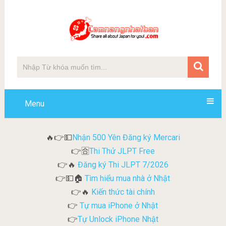
Menu
Nhận 500 Yên Đăng ký Mercari
🔥👉💵
Thi Thử JLPT Free
👉🈴
Đăng ký Thi JLPT 7/2026
👉🔥
Tìm hiểu mua nhà ở Nhật
👉💵🏠
Kiến thức tài chính
👉🔥
Tự mua iPhone ở Nhật
👉
Tự Unlock iPhone Nhật
👉