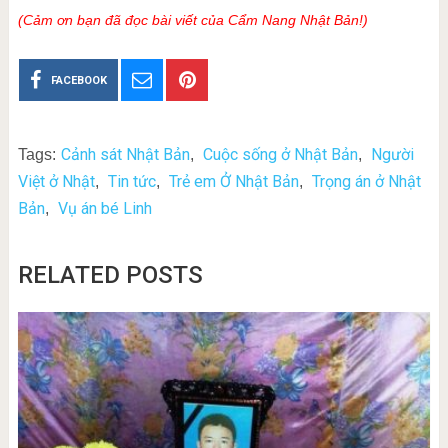
(Cảm ơn bạn đã đọc bài viết của Cẩm Nang Nhật Bản!)
FACEBOOK
Cảnh sát Nhật Bản
Cuộc sống ở Nhật Bản
Người
Tags:
,
,
Việt ở Nhật
Tin tức
Trẻ em Ở Nhật Bản
Trọng án ở Nhật
,
,
,
Bản
Vụ án bé Linh
,
RELATED POSTS