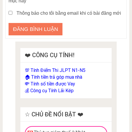
mục này
Thông báo cho tôi bằng email khi có bài đăng mới
❤️ CÔNG CỤ TÍNH!
Tính Điểm Thi JLPT N1-N5
💯
Tính tiền trả góp mua nhà
🏠
Tính số tiền được Vay
💸
Công cụ Tính Lãi Kép
💰
☆ CHỦ ĐỀ NỔI BẬT ❤️