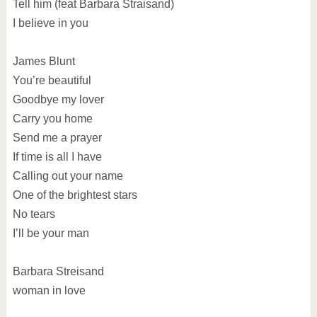
Tell him (feat Barbara Straisand)
I believe in you
James Blunt
You’re beautiful
Goodbye my lover
Carry you home
Send me a prayer
If time is all I have
Calling out your name
One of the brightest stars
No tears
I’ll be your man
Barbara Streisand
woman in love