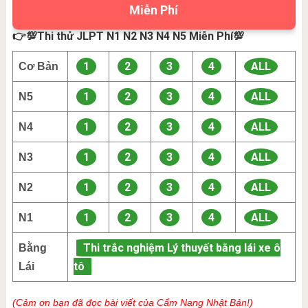
Miễn Phí
👉💯Thi thử JLPT N1 N2 N3 N4 N5 Miễn Phí💯
1
2
3
4
ALL
Cơ Bản
1
2
3
4
ALL
N5
1
2
3
4
ALL
N4
1
2
3
4
ALL
N3
1
2
3
4
ALL
N2
1
2
3
4
ALL
N1
Thi trắc nghiệm Lý thuyết bằng lái xe ô
Bằng
tô
Lái
(Cảm ơn bạn đã đọc bài viết của Cẩm Nang Nhật Bản!)