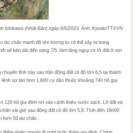
ỉnh Ishikawa (Nhật Bản) ngày 6/5/2023. Ảnh: Kyodo/TTXVN
 dư chấn mạnh độ lớn tương tự có thể xảy ra trong
h sẽ kéo dài đến sáng 7/5, làm tăng nguy cơ lở đất ở nơi
 chuyển tỉnh này sau trận động đất có độ lớn 6,5 tại thành
ố lệnh sơ tán hơn 1.600 cư dân thuộc khoảng 740 hộ gia
ơn 120 hộ gia đình rơi vào cảnh thiếu nước sạch. Lở đất và
hấn vài giờ sau động đất có độ lớn 5,9. Tính đến 16h00
n hơn 50 dư chấn .
ời điểm nhiều người đi nghỉ hoặc thăm gia đình. Chính