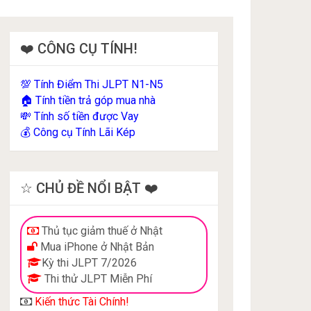
❤️ CÔNG CỤ TÍNH!
Tính Điểm Thi JLPT N1-N5
💯
Tính tiền trả góp mua nhà
🏠
Tính số tiền được Vay
💸
Công cụ Tính Lãi Kép
💰
☆ CHỦ ĐỀ NỔI BẬT ❤️
Thủ tục giảm thuế ở Nhật
Mua iPhone ở Nhật Bản
Kỳ thi JLPT 7/2026
Thi thử JLPT Miễn Phí
Kiến thức Tài Chính!