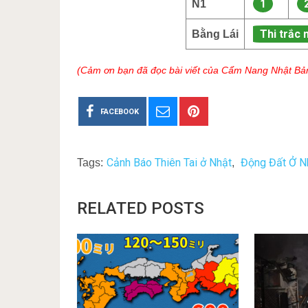
1
N1
Thi trắc 
Bằng Lái
(Cảm ơn bạn đã đọc bài viết của Cẩm Nang Nhật Bả
FACEBOOK
Cảnh Báo Thiên Tai ở Nhật
Động Đất Ở N
Tags:
,
RELATED POSTS