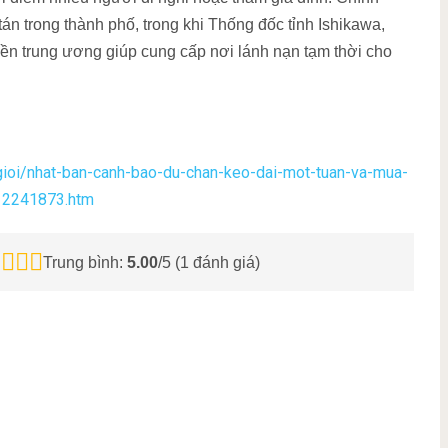
án trong thành phố, trong khi Thống đốc tỉnh Ishikawa,
yền trung ương giúp cung cấp nơi lánh nạn tạm thời cho
-gioi/nhat-ban-canh-bao-du-chan-keo-dai-mot-tuan-va-mua-
212241873.htm
Trung bình:
5.00
/5 (
1
đánh giá)