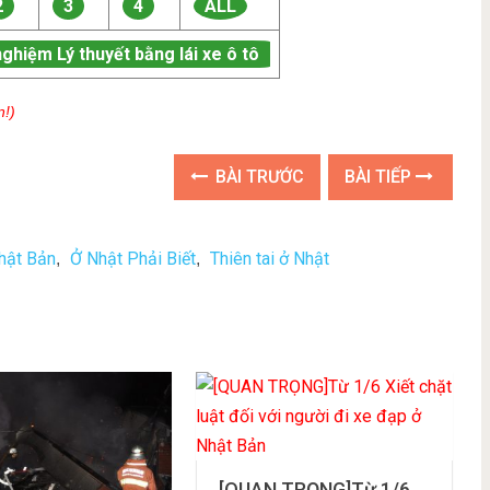
2
3
4
ALL
nghiệm Lý thuyết bằng lái xe ô tô
n!)
BÀI TRƯỚC
BÀI TIẾP
hật Bản
Ở Nhật Phải Biết
Thiên tai ở Nhật
,
,
[QUAN TRỌNG]Từ 1/6