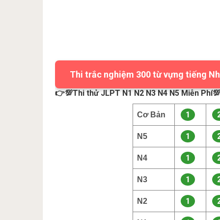
Thi trắc nghiệm 300 từ vựng tiếng Nh
👉💯Thi thử JLPT N1 N2 N3 N4 N5 Miễn Phí
1
Cơ Bản
1
N5
1
N4
1
N3
1
N2