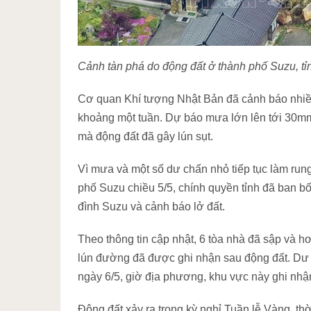
Cảnh tàn phá do động đất ở thành phố Suzu, t
Cơ quan Khí tượng Nhật Bản đã cảnh báo nhiều
khoảng một tuần. Dự báo mưa lớn lên tới 30mm/
mà động đất đã gây lún sụt.
Vì mưa và một số dư chấn nhỏ tiếp tục làm rung
phố Suzu chiều 5/5, chính quyền tỉnh đã ban b
đình Suzu và cảnh báo lở đất.
Theo thông tin cập nhật, 6 tòa nhà đã sập và h
lún đường đã được ghi nhận sau động đất. Dư c
ngày 6/5, giờ địa phương, khu vực này ghi nhậ
Động đất xảy ra trong kỳ nghỉ Tuần lễ Vàng, th