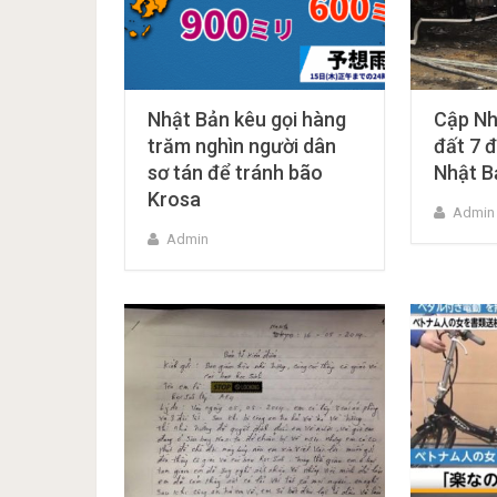
Nhật Bản kêu gọi hàng
Cập Nh
trăm nghìn người dân
đất 7 
sơ tán để tránh bão
Nhật B
Krosa
Admin
Admin