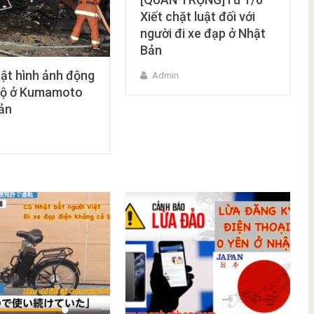
Xiết chặt luật đối với
người đi xe đạp ở Nhật
Bản
ật hình ảnh động
Admin
độ ở Kumamoto
ản