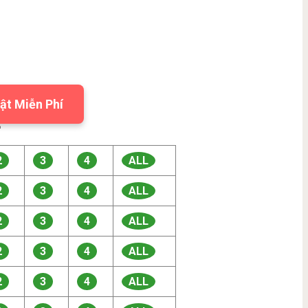
ật Miễn Phí

2
3
4
ALL
2
3
4
ALL
2
3
4
ALL
2
3
4
ALL
2
3
4
ALL