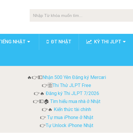
TIẾNG NHẬT
ĐT NHẬT
KỲ THI JLPT
Nhận 500 Yên Đăng ký Mercari
🔥👉💵
Thi Thử JLPT Free
👉🈴
Đăng ký Thi JLPT 7/2026
👉🔥
Tìm hiểu mua nhà ở Nhật
👉💵🏠
Kiến thức tài chính
👉🔥
Tự mua iPhone ở Nhật
👉
Tự Unlock iPhone Nhật
👉