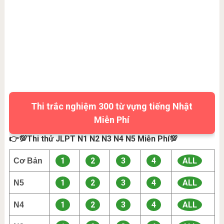
Thi trắc nghiệm 300 từ vựng tiếng Nhật
Miễn Phí
👉💯Thi thử JLPT N1 N2 N3 N4 N5 Miễn Phí💯
1
2
3
4
ALL
Cơ Bản
1
2
3
4
ALL
N5
1
2
3
4
ALL
N4