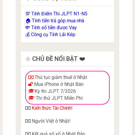
Tính Điểm Thi JLPT N1-N5
💯
Tính tiền trả góp mua nhà
🏠
Tính số tiền được Vay
💸
Công cụ Tính Lãi Kép
💰
☆ CHỦ ĐỀ NỔI BẬT ❤️
Thủ tục giảm thuế ở Nhật
Mua iPhone ở Nhật Bản
Kỳ thi JLPT 7/2026
Thi thử JLPT Miễn Phí
Kiến thức Tài Chính!
Người Việt ở Nhật
!
Kết quả sổ xố ở Nhật Bản