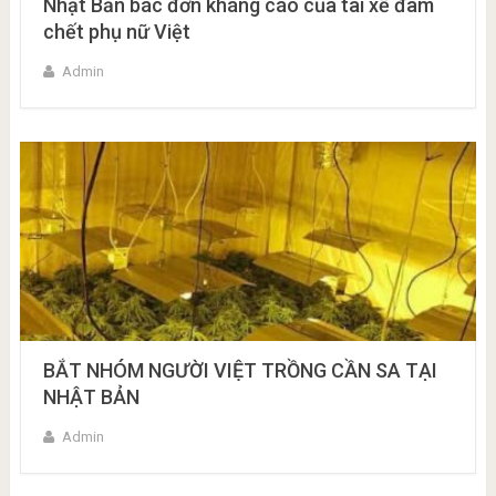
Nhật Bản bác đơn kháng cáo của tài xế đâm
chết phụ nữ Việt
Admin
BẮT NHÓM NGƯỜI VIỆT TRỒNG CẦN SA TẠI
NHẬT BẢN
Admin