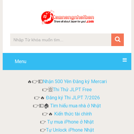
Menu
Nhận 500 Yên Đăng ký Mercari
🔥👉💵
Thi Thử JLPT Free
👉🈴
Đăng ký Thi JLPT 7/2026
👉🔥
Tìm hiểu mua nhà ở Nhật
👉💵🏠
Kiến thức tài chính
👉🔥
Tự mua iPhone ở Nhật
👉
Tự Unlock iPhone Nhật
👉