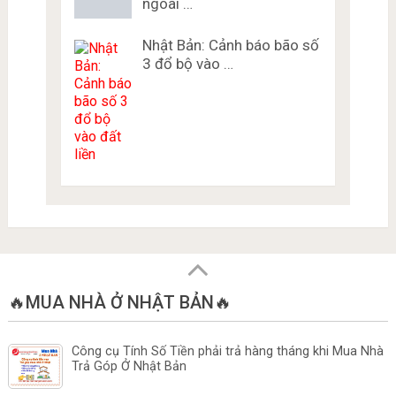
Đường dây nóng về Virus
Corona cho người nước
ngoài …
Nhật Bản: Cảnh báo bão số
3 đổ bộ vào …