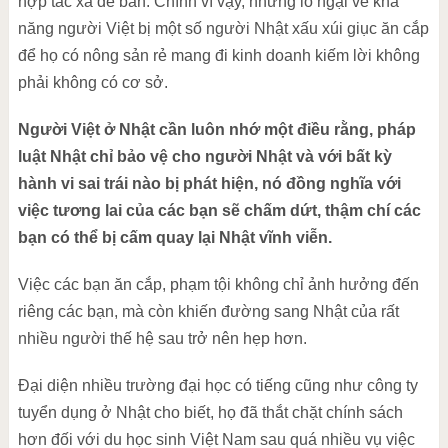
hợp tác xã để bán. Chính vì vậy, những lo ngại về khả
năng người Việt bị một số người Nhật xấu xúi giục ăn cắp
để họ có nông sản rẻ mang đi kinh doanh kiếm lời không
phải không có cơ sở.
Người Việt ở Nhật cần luôn nhớ một điều rằng, pháp
luật Nhật chỉ bảo vệ cho người Nhật và với bất kỳ
hành vi sai trái nào bị phát hiện, nó đồng nghĩa với
việc tương lai của các bạn sẽ chấm dứt, thậm chí các
bạn có thể bị cấm quay lại Nhật vĩnh viễn.
Việc các bạn ăn cắp, phạm tội không chỉ ảnh hưởng đến
riêng các bạn, mà còn khiến đường sang Nhật của rất
nhiều người thế hệ sau trở nên hẹp hơn.
Đại diện nhiều trường đại học có tiếng cũng như công ty
tuyển dụng ở Nhật cho biết, họ đã thắt chặt chính sách
hơn đối với du học sinh Việt Nam sau quá nhiều vụ việc