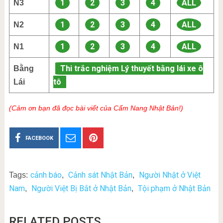
1
2
3
4
ALL
N3
1
2
3
4
ALL
N2
1
2
3
4
ALL
N1
Thi trắc nghiệm Lý thuyết bằng lái xe ô
Bằng
tô
Lái
(Cảm ơn bạn đã đọc bài viết của Cẩm Nang Nhật Bản!)
FACEBOOK
cảnh báo
Cảnh sát Nhật Bản
Người Nhật ở Việt
Tags:
,
,
Nam
Người Việt Bị Bắt ở Nhật Bản
Tội phạm ở Nhật Bản
,
,
RELATED POSTS