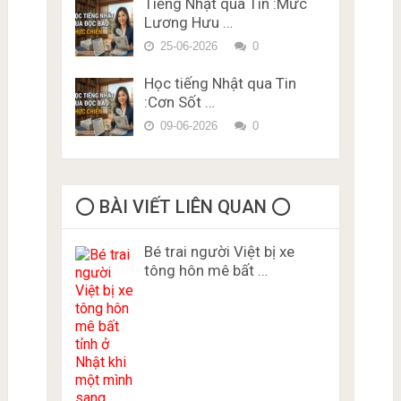
Tiếng Nhật qua Tin :Mức
Lương Hưu …
25-06-2026
0
Học tiếng Nhật qua Tin
:Cơn Sốt …
09-06-2026
0
⭕️ BÀI VIẾT LIÊN QUAN ⭕️
Bé trai người Việt bị xe
tông hôn mê bất …