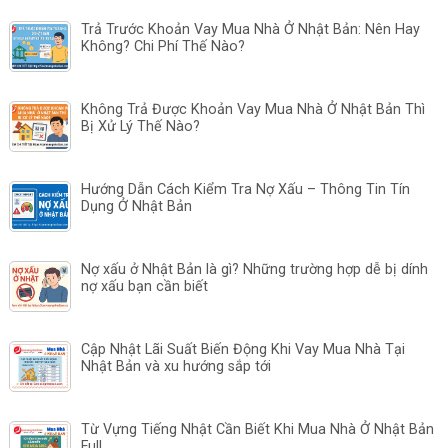
🔥MUA NHÀ Ở NHẬT BẢN🔥
Công cụ Tính Số Tiền phải trả hàng tháng khi Mua Nhà
Trả Góp Ở Nhật Bản
Trả Trước Khoản Vay Mua Nhà Ở Nhật Bản: Nên Hay
Không? Chi Phí Thế Nào?
Không Trả Được Khoản Vay Mua Nhà Ở Nhật Bản Thì
Bị Xử Lý Thế Nào?
Hướng Dẫn Cách Kiểm Tra Nợ Xấu – Thông Tin Tín
Dụng Ở Nhật Bản
Nợ xấu ở Nhật Bản là gì? Những trường hợp dễ bị dính
nợ xấu bạn cần biết