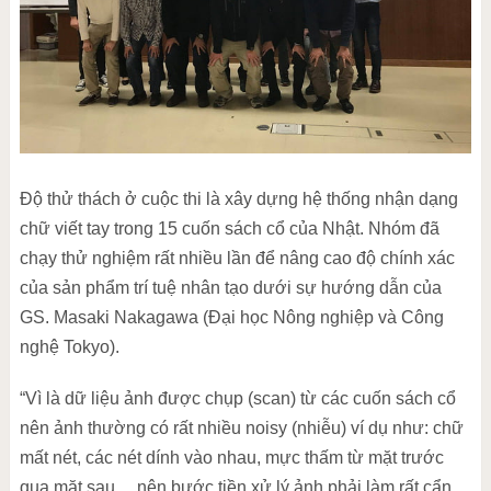
Độ thử thách ở cuộc thi là xây dựng hệ thống nhận dạng
chữ viết tay trong 15 cuốn sách cổ của Nhật. Nhóm đã
chạy thử nghiệm rất nhiều lần để nâng cao độ chính xác
của sản phẩm trí tuệ nhân tạo dưới sự hướng dẫn của
GS. Masaki Nakagawa (Đại học Nông nghiệp và Công
nghệ Tokyo).
“Vì là dữ liệu ảnh được chụp (scan) từ các cuốn sách cổ
nên ảnh thường có rất nhiều noisy (nhiễu) ví dụ như: chữ
mất nét, các nét dính vào nhau, mực thấm từ mặt trước
qua mặt sau… nên bước tiền xử lý ảnh phải làm rất cẩn