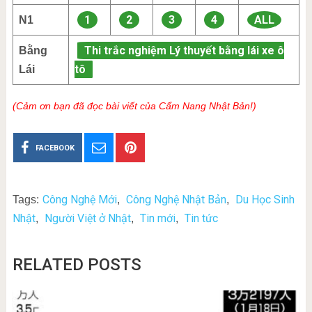
1
2
3
4
ALL
N1
Thi trắc nghiệm Lý thuyết bằng lái xe ô
Bằng
tô
Lái
(Cảm ơn bạn đã đọc bài viết của Cẩm Nang Nhật Bản!)
FACEBOOK
Công Nghệ Mới
Công Nghệ Nhật Bản
Du Học Sinh
Tags:
,
,
Nhật
Người Việt ở Nhật
Tin mới
Tin tức
,
,
,
RELATED POSTS