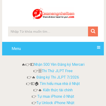
Menu
Nhận 500 Yên Đăng ký Mercari
🔥👉💵
Thi Thử JLPT Free
👉🈴
Đăng ký Thi JLPT 7/2026
👉🔥
Tìm hiểu mua nhà ở Nhật
👉💵🏠
Kiến thức tài chính
👉🔥
Tự mua iPhone ở Nhật
👉
Tự Unlock iPhone Nhật
👉