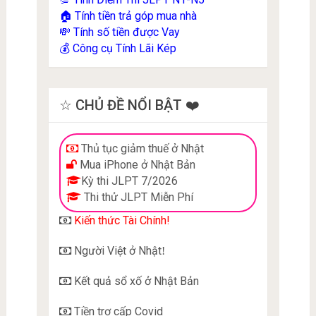
Tính tiền trả góp mua nhà
🏠
Tính số tiền được Vay
💸
Công cụ Tính Lãi Kép
💰
☆ CHỦ ĐỀ NỔI BẬT ❤️
Thủ tục giảm thuế ở Nhật
Mua iPhone ở Nhật Bản
Kỳ thi JLPT 7/2026
Thi thử JLPT Miễn Phí
Kiến thức Tài Chính!
Người Việt ở Nhật
!
Kết quả sổ xố ở Nhật Bản
Tiền trợ cấp Covid