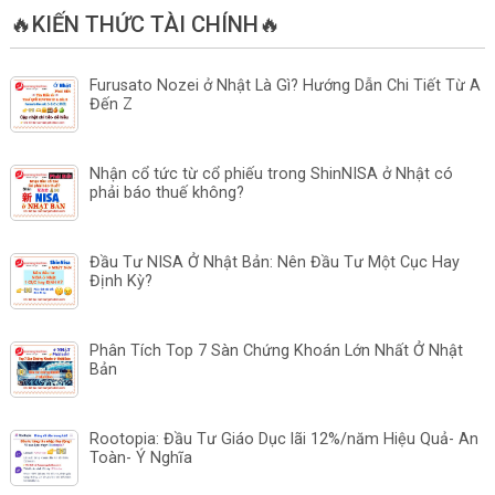
🔥KIẾN THỨC TÀI CHÍNH🔥
Furusato Nozei ở Nhật Là Gì? Hướng Dẫn Chi Tiết Từ A
Đến Z
Nhận cổ tức từ cổ phiếu trong ShinNISA ở Nhật có
phải báo thuế không?
Đầu Tư NISA Ở Nhật Bản: Nên Đầu Tư Một Cục Hay
Định Kỳ?
Phân Tích Top 7 Sàn Chứng Khoán Lớn Nhất Ở Nhật
Bản
Rootopia: Đầu Tư Giáo Dục lãi 12%/năm Hiệu Quả- An
Toàn- Ý Nghĩa