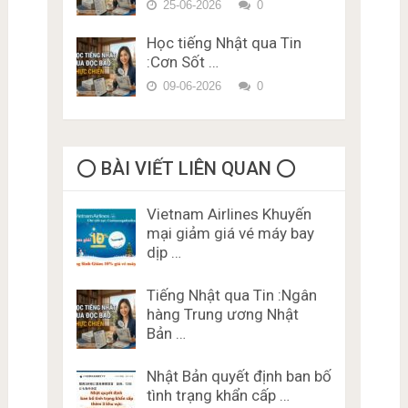
25-06-2026
0
Học tiếng Nhật qua Tin
:Cơn Sốt …
09-06-2026
0
⭕️ BÀI VIẾT LIÊN QUAN ⭕️
Vietnam Airlines Khuyến
mại giảm giá vé máy bay
dịp …
Tiếng Nhật qua Tin :Ngân
hàng Trung ương Nhật
Bản …
Nhật Bản quyết định ban bố
tình trạng khẩn cấp …