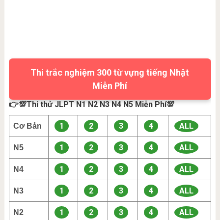
Thi trắc nghiệm 300 từ vựng tiếng Nhật
Miễn Phí
👉💯Thi thử JLPT N1 N2 N3 N4 N5 Miễn Phí💯
1
2
3
4
ALL
Cơ Bản
1
2
3
4
ALL
N5
1
2
3
4
ALL
N4
1
2
3
4
ALL
N3
1
2
3
4
ALL
N2