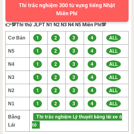
Thi trắc nghiệm 300 từ vựng tiếng Nhật
Miễn Phí
👉💯Thi thử JLPT N1 N2 N3 N4 N5 Miễn Phí💯
1
2
3
4
ALL
Cơ Bản
1
2
3
4
ALL
N5
1
2
3
4
ALL
N4
1
2
3
4
ALL
N3
1
2
3
4
ALL
N2
1
2
3
4
ALL
N1
Thi trắc nghiệm Lý thuyết bằng lái xe ô
Bằng
tô
Lái