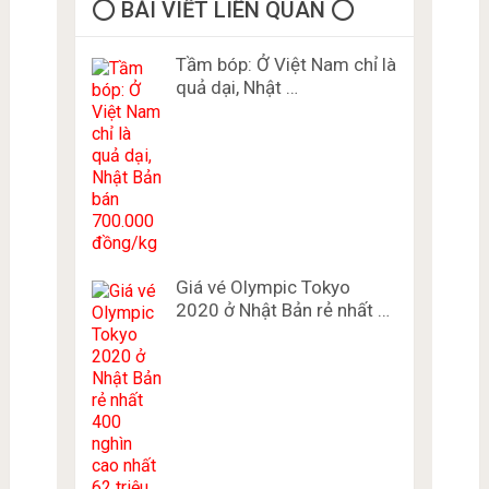
⭕️ BÀI VIẾT LIÊN QUAN ⭕️
Tầm bóp: Ở Việt Nam chỉ là
quả dại, Nhật …
Giá vé Olympic Tokyo
2020 ở Nhật Bản rẻ nhất …