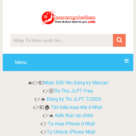
Menu
Nhận 500 Yên Đăng ký Mercari
🔥👉💵
Thi Thử JLPT Free
👉🈴
Đăng ký Thi JLPT 7/2026
👉🔥
Tìm hiểu mua nhà ở Nhật
👉💵🏠
Kiến thức tài chính
👉🔥
Tự mua iPhone ở Nhật
👉
Tự Unlock iPhone Nhật
👉