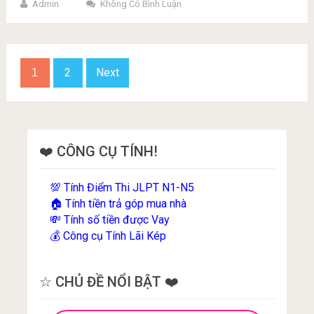
Admin
Không Có Bình Luận
Phân
2
Next
1
trang
bài
viết
❤️ CÔNG CỤ TÍNH!
Tính Điểm Thi JLPT N1-N5
💯
Tính tiền trả góp mua nhà
🏠
Tính số tiền được Vay
💸
Công cụ Tính Lãi Kép
💰
☆ CHỦ ĐỀ NỔI BẬT ❤️