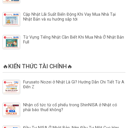
Cập Nhật Lãi Suất Biến Động Khi Vay Mua Nhà Tại
Nhật Bản và xu hướng sắp tới
Từ Vựng Tiếng Nhật Cần Biết Khi Mua Nhà Ở Nhật Bản
Full
🔥KIẾN THỨC TÀI CHÍNH🔥
Furusato Nozei ở Nhật Là Gì? Hướng Dẫn Chi Tiết Từ A
Đến Z
Nhận cổ tức từ cổ phiếu trong ShinNISA ở Nhật có
phải báo thuế không?
Đầu Tư NISA Ở Nhật Bản: Nên Đầu Tư Một Cục Hay