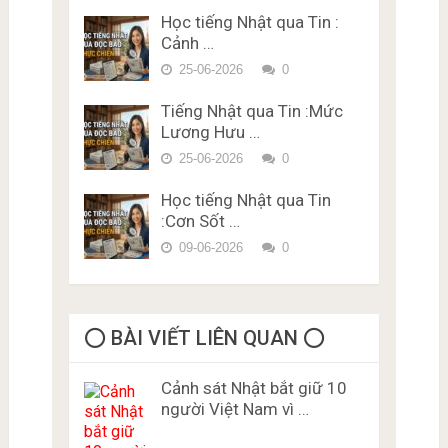
Vựng – Chữ Hán Đề 15
Học tiếng Nhật qua Tin :
Đề thi trắc nghiệm Lý thuyết
Cảnh …
bằng lái xe ở Nhật Bản Miễn
Phí Karimen 10 câu Đề 5
25-06-2026
0
Tiếng Nhật qua Tin :Mức
Lương Hưu …
25-06-2026
0
Học tiếng Nhật qua Tin
:Cơn Sốt …
09-06-2026
0
⭕️ BÀI VIẾT LIÊN QUAN ⭕️
Cảnh sát Nhật bắt giữ 10
người Việt Nam vì …