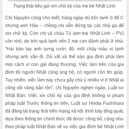
Trạng thái kêu gọi xin chữ ký của mẹ bé Nhật Linh
Chị Nguyên cũng cho biết, hàng ngày dù trời lạnh 0 độ C
nhưng anh Hào – chồng chị vẫn đứng tại các nhà ga để
xin chữ ký. Còn chị và cháu Tú (em trai Nhật Linh – PV)
còn nhỏ, do trời quá lạnh nên 2 mẹ con đành phải ở nhà.
“Hai bàn tay anh sưng cước đỏ, mũi chảy máu vì lạnh
nhưng anh vẫn đi. Dù vất vả thế nào gia đình phải làm
mọi cách vì con gái đáng thương. Việc làm trên của gia
đình tôi người Nhật cũng ủng hộ, có người còn tới giúp.
Tuy nhiên, việc làm này chưa gây chú ý nhiều vì ở Nhật ai
cũng vội vàng bận rộn”, chị Nguyên nghẹn ngào. Luật sư
Nhật Bản: Việc xin chữ ký của gia đình không vi phạm
pháp luật Trước thông tin trên, Luật sư Hirota Fushihara
đã đăng tải trạng thái trên mạng xã hội trình bày tổng quát,
dựa theo thông tin chính thức đã được công bố, cũng như
theo pháp luật Nhật Bản về vụ việc gia đình bé Nhật Linh