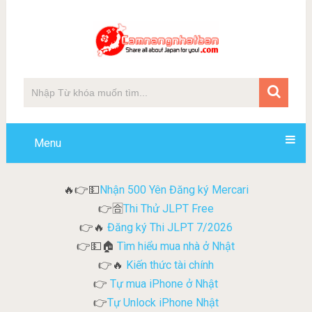
Menu
Nhận 500 Yên Đăng ký Mercari
🔥👉💵
Thi Thử JLPT Free
👉🈴
Đăng ký Thi JLPT 7/2026
👉🔥
Tìm hiểu mua nhà ở Nhật
👉💵🏠
Kiến thức tài chính
👉🔥
Tự mua iPhone ở Nhật
👉
Tự Unlock iPhone Nhật
👉