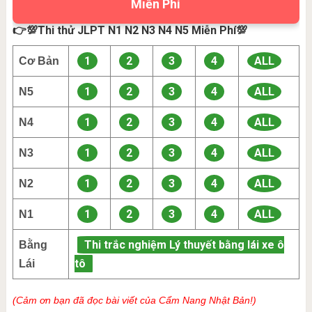
Miễn Phí
👉💯Thi thử JLPT N1 N2 N3 N4 N5 Miễn Phí💯
1
2
3
4
ALL
Cơ Bản
1
2
3
4
ALL
N5
1
2
3
4
ALL
N4
1
2
3
4
ALL
N3
1
2
3
4
ALL
N2
1
2
3
4
ALL
N1
Thi trắc nghiệm Lý thuyết bằng lái xe ô
Bằng
tô
Lái
(Cảm ơn bạn đã đọc bài viết của Cẩm Nang Nhật Bản!)