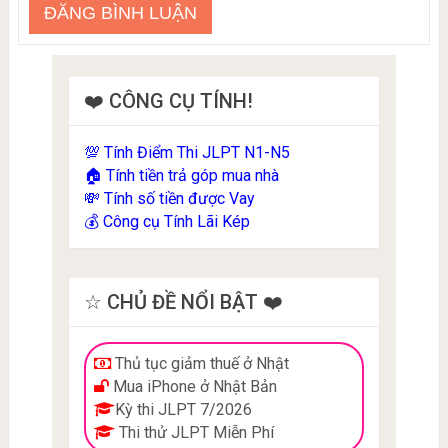
❤️ CÔNG CỤ TÍNH!
Tính Điểm Thi JLPT N1-N5
💯
Tính tiền trả góp mua nhà
🏠
Tính số tiền được Vay
💸
Công cụ Tính Lãi Kép
💰
☆ CHỦ ĐỀ NỔI BẬT ❤️
Thủ tục giảm thuế ở Nhật
Mua iPhone ở Nhật Bản
Kỳ thi JLPT 7/2026
Thi thử JLPT Miễn Phí