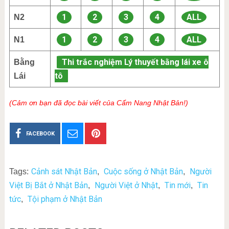
1
2
3
4
ALL
N2
1
2
3
4
ALL
N1
Thi trắc nghiệm Lý thuyết bằng lái xe ô
Bằng
tô
Lái
(Cảm ơn bạn đã đọc bài viết của Cẩm Nang Nhật Bản!)
FACEBOOK
Cảnh sát Nhật Bản
Cuộc sống ở Nhật Bản
Người
Tags:
,
,
Việt Bị Bắt ở Nhật Bản
Người Việt ở Nhật
Tin mới
Tin
,
,
,
tức
Tội phạm ở Nhật Bản
,