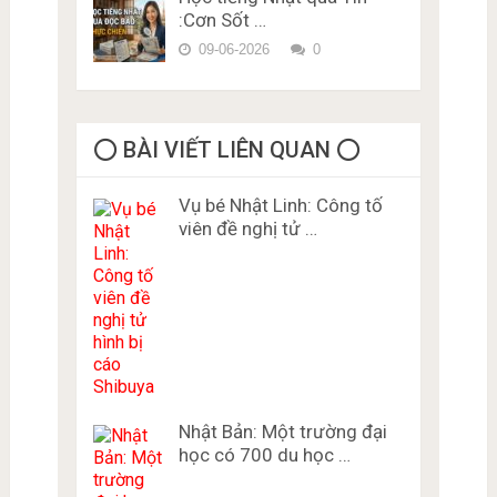
:Cơn Sốt …
09-06-2026
0
⭕️ BÀI VIẾT LIÊN QUAN ⭕️
Vụ bé Nhật Linh: Công tố
viên đề nghị tử …
Nhật Bản: Một trường đại
học có 700 du học …