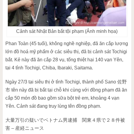
Cảnh sát Nhật Bản bắt tội phạm (Ảnh minh họa)
Phan Toàn (45 tuổi), không nghề nghiệp, đã ăn cắp lượng
lớn đồ hoá mỹ phẩm ở các siêu thị, đã bị cảnh sát Tochigi
bắt. Kẻ này đã ăn cắp 28 vụ, tổng thiệt hại 140 vạn Yên,
tại 4 tỉnh Tochigi, Chiba, Ibaraki, Saitama.
Ngày 27/3 tại siêu thị ở tỉnh Tochigi, thành phố Sano 佐野
市 tên này đã bị bắt tại chỗ khi cùng với đồng phạm đã ăn
cắp 50 món đồ bao gồm sữa bột trẻ em, khoảng 4 vạn
Yên. Cảnh sát đa
ng truy lùng tên đồng phạm.
大量万引の疑いでベトナム男逮捕 関東４県で２８件被
害 – 産経ニュース