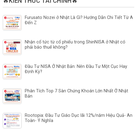
🔥KIẾN THỨC TÀI CHÍNH🔥
Furusato Nozei ở Nhật Là Gì? Hướng Dẫn Chi Tiết Từ A
Đến Z
Nhận cổ tức từ cổ phiếu trong ShinNISA ở Nhật có
phải báo thuế không?
Đầu Tư NISA Ở Nhật Bản: Nên Đầu Tư Một Cục Hay
Định Kỳ?
Phân Tích Top 7 Sàn Chứng Khoán Lớn Nhất Ở Nhật
Bản
Rootopia: Đầu Tư Giáo Dục lãi 12%/năm Hiệu Quả- An
Toàn- Ý Nghĩa