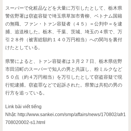
スーパーで化粧品などを大量に万引したとして、栃木県
警佐野署は窃盗容疑で埼玉県草加市青柳、ベトナム国籍
の無職、ファン・トァン容疑者（４５）＝公判中＝を逮
捕、追送検した。栃木、千葉、茨城、埼玉の４県で、万
引２８件（被害総額約１４０万円相当）への関与を裏付
けたとしている。
県警によると、トァン容疑者は３月２７日、栃木県佐野
市田沼町のスーパーで知人の男と共謀し、粉ミルクなど
５０点（約４万円相当）を万引したとして窃盗容疑で現
行犯逮捕。窃盗罪などで起訴された。県警は共犯の男の
行方を追っている。
Link bài viết tiếng
Nhật: http://www.sankei.com/smp/affairs/news/170802/afr1
708020002-s1.html