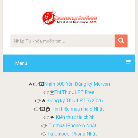
Menu
Nhận 500 Yên Đăng ký Mercari
🔥👉💵
Thi Thử JLPT Free
👉🈴
Đăng ký Thi JLPT 7/2026
👉🔥
Tìm hiểu mua nhà ở Nhật
👉💵🏠
Kiến thức tài chính
👉🔥
Tự mua iPhone ở Nhật
👉
Tự Unlock iPhone Nhật
👉