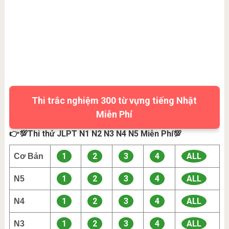
Thi trắc nghiệm 300 từ vựng tiếng Nhật
Miễn Phí
👉💯Thi thử JLPT N1 N2 N3 N4 N5 Miễn Phí💯
1
2
3
4
ALL
Cơ Bản
1
2
3
4
ALL
N5
1
2
3
4
ALL
N4
1
2
3
4
ALL
N3