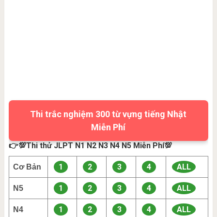
Thi trắc nghiệm 300 từ vựng tiếng Nhật
Miễn Phí
👉💯Thi thử JLPT N1 N2 N3 N4 N5 Miễn Phí💯
1
2
3
4
ALL
Cơ Bản
1
2
3
4
ALL
N5
1
2
3
4
ALL
N4