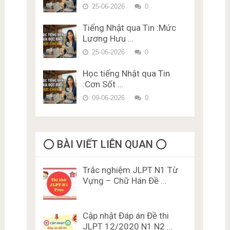
Phí Karimen 10 câu Đề 5
25-06-2026
0
Tiếng Nhật qua Tin :Mức
Lương Hưu …
25-06-2026
0
Học tiếng Nhật qua Tin
:Cơn Sốt …
09-06-2026
0
⭕️ BÀI VIẾT LIÊN QUAN ⭕️
Trắc nghiệm JLPT N1 Từ
Vựng – Chữ Hán Đề …
Cập nhật Đáp án Đề thi
JLPT 12/2020 N1 N2 …