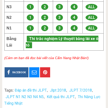
1
2
3
4
ALL
N3
1
2
3
4
ALL
N2
1
2
3
4
ALL
N1
Thi trắc nghiệm Lý thuyết bằng lái xe ô
Bằng
tô
Lái
(Cảm ơn bạn đã đọc bài viết của Cẩm Nang Nhật Bản!)
FACEBOOK
Đáp án đề thi JLPT
Jlpt 2018
JLPT 7/2018
Tags:
,
,
,
JLPT N1 N2 N3 N4 N5
Kết quả thi JLPT
Thi Năng Lực
,
,
Tiếng Nhật