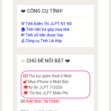
❤️ CÔNG CỤ TÍNH!
Tính Điểm Thi JLPT N1-N5
💯
Tính tiền trả góp mua nhà
🏠
Tính số tiền được Vay
💸
Công cụ Tính Lãi Kép
💰
☆ CHỦ ĐỀ NỔI BẬT ❤️
Thủ tục giảm thuế ở Nhật
Mua iPhone ở Nhật Bản
Kỳ thi JLPT 7/2026
Thi thử JLPT Miễn Phí
Kiến thức Tài Chính!