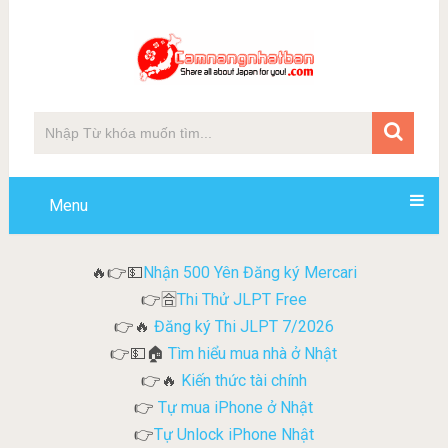
Menu
Nhận 500 Yên Đăng ký Mercari
🔥👉💵
Thi Thử JLPT Free
👉🈴
Đăng ký Thi JLPT 7/2026
👉🔥
Tìm hiểu mua nhà ở Nhật
👉💵🏠
Kiến thức tài chính
👉🔥
Tự mua iPhone ở Nhật
👉
Tự Unlock iPhone Nhật
👉