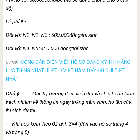
độ)
Lệ phí thi:
Đối với N1, N2, N3 : 500.000đồng/thí sinh
Đối với N4, N5: 450.000 đồng/thí sinh
👉😄
HƯỚNG DẪN ĐIỀN VIẾT HỒ SƠ ĐĂNG KÝ THI NĂNG
LỰC TIẾNG NHẬT JLPT Ở VIỆT NAM ĐẦY ĐỦ CHI TIẾT
NHẤT.
Chú ý
: – Đọc kỹ hướng dẫn, kiểm tra và chịu hoàn toàn
trách nhiệm về thông tin ngày tháng năm sinh, họ tên của
thí sinh dự thi.
– Khi nộp kèm theo 02 ảnh 3×4 (dán vào hồ sơ trang 4
và trang 5)