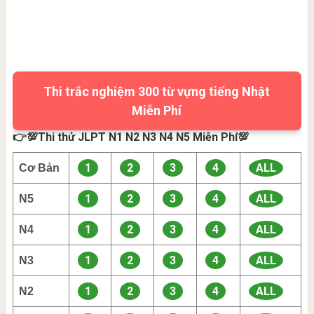
Thi trắc nghiệm 300 từ vựng tiếng Nhật
Miễn Phí
👉💯Thi thử JLPT N1 N2 N3 N4 N5 Miễn Phí💯
1
2
3
4
ALL
Cơ Bản
1
2
3
4
ALL
N5
1
2
3
4
ALL
N4
1
2
3
4
ALL
N3
1
2
3
4
ALL
N2