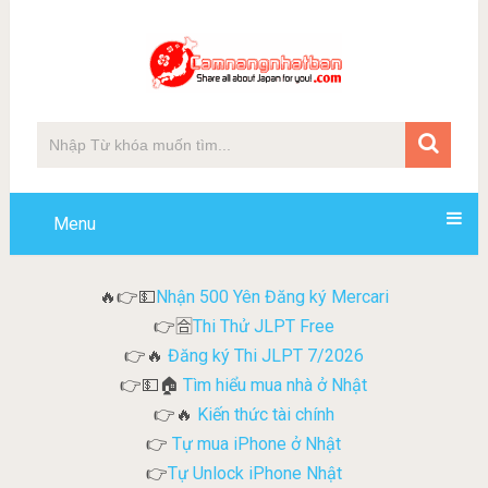
Menu
Nhận 500 Yên Đăng ký Mercari
🔥👉💵
Thi Thử JLPT Free
👉🈴
Đăng ký Thi JLPT 7/2026
👉🔥
Tìm hiểu mua nhà ở Nhật
👉💵🏠
Kiến thức tài chính
👉🔥
Tự mua iPhone ở Nhật
👉
Tự Unlock iPhone Nhật
👉