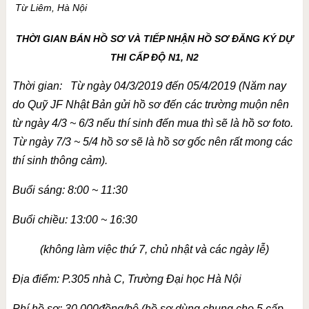
Từ Liêm, Hà Nội
THỜI GIAN BÁN HỒ SƠ VÀ TIẾP NHẬN HỒ SƠ ĐĂNG KÝ DỰ
THI CẤP ĐỘ N1, N2
Thời gian: Từ ngày 04/3/2019 đến 05/4/2019 (Năm nay
do Quỹ JF Nhật Bản gửi hồ sơ đến các trường muộn nên
từ ngày 4/3 ~ 6/3 nếu thí sinh đến mua thì sẽ là hồ sơ foto.
Từ ngày 7/3 ~ 5/4 hồ sơ sẽ là hồ sơ gốc nên rất mong các
thí sinh thông cảm).
Buổi sáng: 8:00 ~ 11:30
Buổi chiều: 13:00 ~ 16:30
(không làm việc thứ 7, chủ nhật và các ngày lễ)
Địa điểm: P.305 nhà C, Trường Đại học Hà Nội
Phí hồ sơ: 30.000đồng/bộ (hồ sơ dùng chung cho 5 cấp