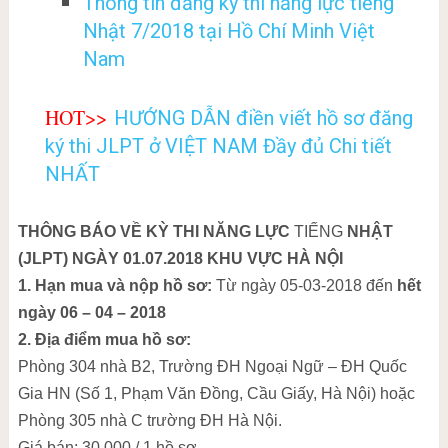
Thông tin đăng ký thi năng lực tiếng
Nhật 7/2018 tại Hồ Chí Minh Việt
Nam
HOT>>
HƯỚNG DẪN điền viết hồ sơ đăng
ký thi JLPT ở VIỆT NAM Đầy đủ Chi tiết
NHẤT
THÔNG BÁO VỀ KỲ THI NĂNG LỰC
TIẾNG
NHẬT
(JLPT) NGÀY 01.07.2018 KHU VỰC HÀ NỘI
1. Hạn mua và nộp hồ sơ:
Từ ngày 05-03-2018 đến
hết
ngày 06 – 04 – 2018
2. Địa điểm mua hồ sơ:
Phòng 304 nhà B2, Trường ĐH Ngoại Ngữ – ĐH Quốc
Gia HN (Số 1, Phạm Văn Đồng, Cầu Giấy, Hà Nội) hoặc
Phòng 305 nhà C trường ĐH Hà Nội.
Giá bán: 30.000 / 1 hồ sơ