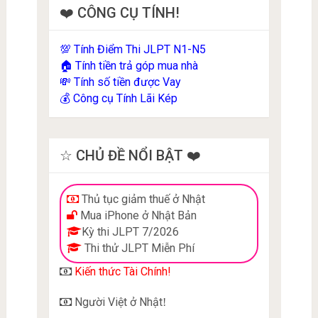
❤️ CÔNG CỤ TÍNH!
Tính Điểm Thi JLPT N1-N5
💯
Tính tiền trả góp mua nhà
🏠
Tính số tiền được Vay
💸
Công cụ Tính Lãi Kép
💰
☆ CHỦ ĐỀ NỔI BẬT ❤️
Thủ tục giảm thuế ở Nhật
Mua iPhone ở Nhật Bản
Kỳ thi JLPT 7/2026
Thi thử JLPT Miễn Phí
Kiến thức Tài Chính!
Người Việt ở Nhật
!