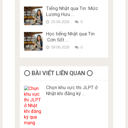
Tiếng Nhật qua Tin :Mức
Lương Hưu …
25-06-2026
0
Học tiếng Nhật qua Tin
:Cơn Sốt …
09-06-2026
0
⭕️ BÀI VIẾT LIÊN QUAN ⭕️
Chọn khu vực thi JLPT ở
Nhật khi đăng ký …