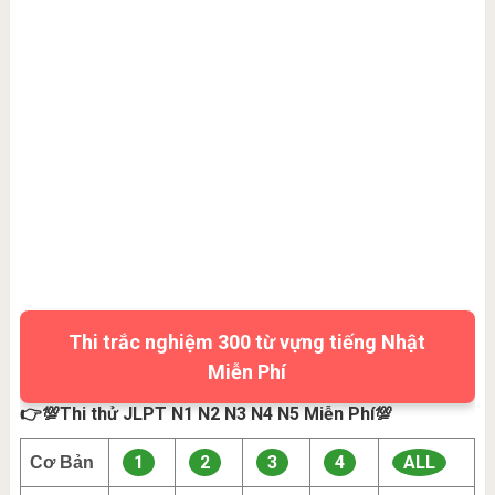
Thi trắc nghiệm 300 từ vựng tiếng Nhật
Miễn Phí
👉💯Thi thử JLPT N1 N2 N3 N4 N5 Miễn Phí💯
1
2
3
4
ALL
Cơ Bản