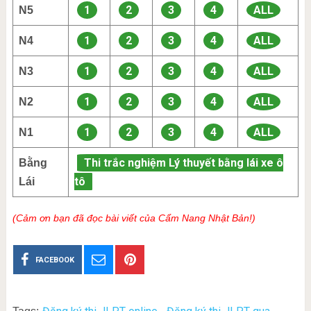
1
2
3
4
ALL
N5
1
2
3
4
ALL
N4
1
2
3
4
ALL
N3
1
2
3
4
ALL
N2
1
2
3
4
ALL
N1
Thi trắc nghiệm Lý thuyết bằng lái xe ô
Bằng
tô
Lái
(Cảm ơn bạn đã đọc bài viết của Cẩm Nang Nhật Bản!)
FACEBOOK