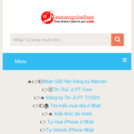
Menu
Nhận 500 Yên Đăng ký Mercari
🔥👉💵
Thi Thử JLPT Free
👉🈴
Đăng ký Thi JLPT 7/2026
👉🔥
Tìm hiểu mua nhà ở Nhật
👉💵🏠
Kiến thức tài chính
👉🔥
Tự mua iPhone ở Nhật
👉
Tự Unlock iPhone Nhật
👉