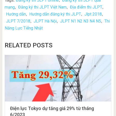
Đăng ký thi JLPT online
Đăng ký thi JLPT qua
Tags:
,
mạng
Đăng ký thi JLPT Việt Nam
Địa điểm thi JLPT
,
,
,
Hướng dẫn
Hướng dẫn đăng ký thi JLPT
Jlpt 2018
,
,
,
JLPT 7/2018
JLPT Hà Nội
JLPT N1 N2 N3 N4 N5
Thi
,
,
,
Năng Lực Tiếng Nhật
RELATED POSTS
Điện lực Tokyo dự tăng giá 29% từ tháng
6/2023