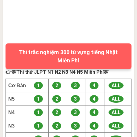
Thi trắc nghiệm 300 từ vựng tiếng Nhật
Miễn Phí
👉💯Thi thử JLPT N1 N2 N3 N4 N5 Miễn Phí💯
1
2
3
4
ALL
Cơ Bản
1
2
3
4
ALL
N5
1
2
3
4
ALL
N4
1
2
3
4
ALL
N3