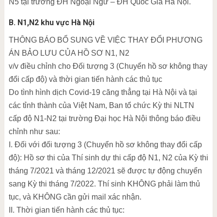
N5 tại trường ĐH Ngoại Ngữ – ĐH Quốc Gia Hà Nội.
B. N1,N2 khu vực Hà Nội
THÔNG BÁO BỔ SUNG VỀ VIỆC THAY ĐỔI PHƯƠNG
ÁN BẢO LƯU CỦA HỒ SƠ N1, N2
v/v điều chỉnh cho Đối tượng 3 (Chuyển hồ sơ không thay
đổi cấp độ) và thời gian tiến hành các thủ tục
Do tình hình dịch Covid-19 căng thẳng tại Hà Nội và tại
các tỉnh thành của Việt Nam, Ban tổ chức Kỳ thi NLTN
cấp độ N1-N2 tại trường Đại học Hà Nội thông báo điều
chỉnh như sau:
I. Đối với đối tượng 3 (Chuyển hồ sơ không thay đổi cấp
độ): Hồ sơ thi của Thí sinh dự thi cấp độ N1, N2 của Kỳ thi
tháng 7/2021 và tháng 12/2021 sẽ được tự động chuyển
sang Kỳ thi tháng 7/2022. Thí sinh KHÔNG phải làm thủ
tục, và KHÔNG cần gửi mail xác nhận.
II. Thời gian tiến hành các thủ tục: