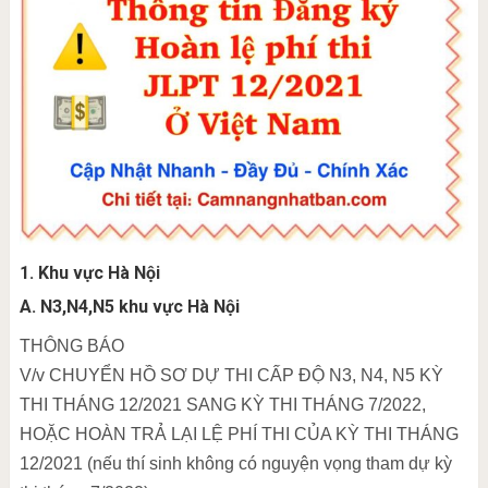
1. Khu
vực
Hà Nội
A. N3,N4,N5 khu vực
Hà
Nội
THÔNG BÁO
V/v CHUYỂN HỒ SƠ DỰ THI CẤP ĐỘ N3, N4, N5 KỲ
THI THÁNG 12/2021 SANG KỲ THI THÁNG 7/2022,
HOẶC HOÀN TRẢ LẠI LỆ PHÍ THI CỦA KỲ THI THÁNG
12/2021 (nếu thí sinh không có nguyện vọng tham dự kỳ