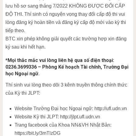
lưu hồ sơ sang tháng 7/2022 KHÔNG ĐƯỢC ĐỔI CẤP
ĐỘ THI. Thí sinh có nguyện vọng thay đổi cấp độ thi vui
lòng đăng ký hoàn tiền và đăng ký cấp độ mới vào kỳ thi
tiếp theo.
BTC xin phép không giải quyết các trường hợp xin đăng
ký sau khi hết hạn.
*Mọi thắc mắc vui lòng liên hệ qua số điện thoại:
0236.3699336 – Phòng Kế hoạch Tài chính, Trường Đại
học Ngoại ngữ.
Thí sinh vui lòng theo dõi 3 kênh truyền thông chính thức
của Kỳ thi JLPT:
Website Trường Đại học Ngoại ngữ: http://ufl.udn.vn
Website Kỳ thi JLPT: http://jlpt.ufl.udn.vn
Trang facebook của Khoa NN&VH Nhật Bản:
https://bit.ly/3mTlzDG