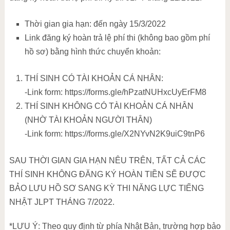
Thời gian gia hạn: đến ngày 15/3/2022
Link đăng ký hoàn trả lệ phí thi (không bao gồm phí
hồ sơ) bằng hình thức chuyển khoản:
THÍ SINH CÓ TÀI KHOẢN CÁ NHÂN:
-Link form: https://forms.gle/hPzatNUHxcUyErFM8
THÍ SINH KHÔNG CÓ TÀI KHOẢN CÁ NHÂN
(NHỜ TÀI KHOẢN NGƯỜI THÂN)
-Link form: https://forms.gle/X2NYvN2K9uiC9tnP6
SAU THỜI GIAN GIA HẠN NÊU TRÊN, TẤT CẢ CÁC
THÍ SINH KHÔNG ĐĂNG KÝ HOÀN TIỀN SẼ ĐƯỢC
BẢO LƯU HỒ SƠ SANG KỲ THI NĂNG LỰC TIẾNG
NHẬT JLPT THÁNG 7/2022.
*LƯU Ý: Theo quy định từ phía Nhật Bản, trường hợp bảo