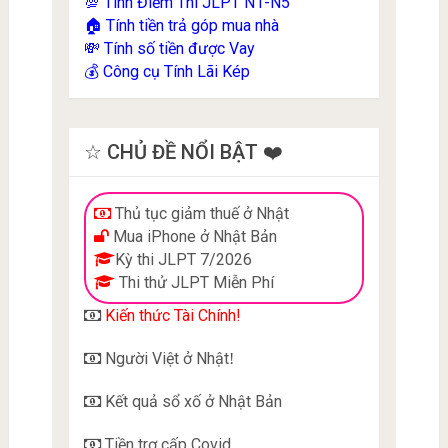
Tính Điểm Thi JLPT N1-N5
💯
Tính tiền trả góp mua nhà
🏠
Tính số tiền được Vay
💸
Công cụ Tính Lãi Kép
💰
☆ CHỦ ĐỀ NỔI BẬT ❤️
Thủ tục giảm thuế ở Nhật
Mua iPhone ở Nhật Bản
Kỳ thi JLPT 7/2026
Thi thử JLPT Miễn Phí
Kiến thức Tài Chính!
Người Việt ở Nhật
!
Kết quả sổ xố ở Nhật Bản
Tiền trợ cấp Covid