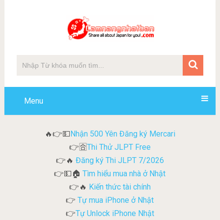
Menu
Nhận 500 Yên Đăng ký Mercari
🔥👉💵
Thi Thử JLPT Free
👉🈴
Đăng ký Thi JLPT 7/2026
👉🔥
Tìm hiểu mua nhà ở Nhật
👉💵🏠
Kiến thức tài chính
👉🔥
Tự mua iPhone ở Nhật
👉
Tự Unlock iPhone Nhật
👉