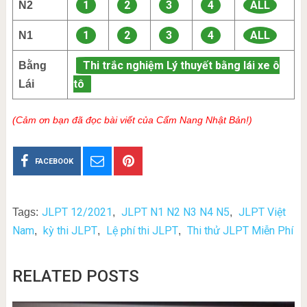
1
2
3
4
ALL
N2
1
2
3
4
ALL
N1
Thi trắc nghiệm Lý thuyết bằng lái xe ô
Bằng
tô
Lái
(Cảm ơn bạn đã đọc bài viết của Cẩm Nang Nhật Bản!)
FACEBOOK
JLPT 12/2021
JLPT N1 N2 N3 N4 N5
JLPT Việt
Tags:
,
,
Nam
kỳ thi JLPT
Lệ phí thi JLPT
Thi thử JLPT Miễn Phí
,
,
,
RELATED POSTS