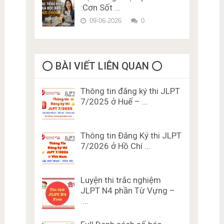
:Cơn Sốt …
09-06-2026
0
⭕️ BÀI VIẾT LIÊN QUAN ⭕️
Thông tin đăng ký thi JLPT
7/2025 ở Huế – …
Thông tin Đăng Ký thi JLPT
7/2026 ở Hồ Chí …
Luyện thi trắc nghiệm
JLPT N4 phần Từ Vựng –
…