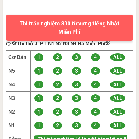
Thi trắc nghiệm 300 từ vựng tiếng Nhật
Miễn Phí
👉💯Thi thử JLPT N1 N2 N3 N4 N5 Miễn Phí💯
1
2
3
4
ALL
Cơ Bản
1
2
3
4
ALL
N5
1
2
3
4
ALL
N4
1
2
3
4
ALL
N3
1
2
3
4
ALL
N2
1
2
3
4
ALL
N1