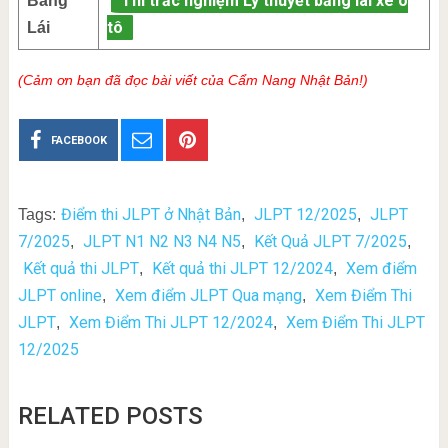
Thi trắc nghiệm Lý thuyết bằng lái xe ô
Bằng
tô
Lái
(Cảm ơn bạn đã đọc bài viết của Cẩm Nang Nhật Bản!)
FACEBOOK
Điểm thi JLPT ở Nhật Bản
JLPT 12/2025
JLPT
Tags:
,
,
7/2025
JLPT N1 N2 N3 N4 N5
Kết Quả JLPT 7/2025
,
,
,
Kết quả thi JLPT
Kết quả thi JLPT 12/2024
Xem điểm
,
,
JLPT online
Xem điểm JLPT Qua mạng
Xem Điểm Thi
,
,
JLPT
Xem Điểm Thi JLPT 12/2024
Xem Điểm Thi JLPT
,
,
12/2025
RELATED POSTS