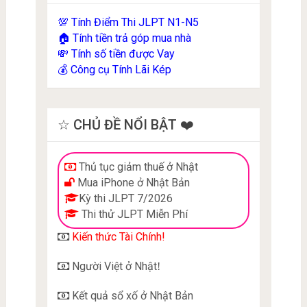
Tính Điểm Thi JLPT N1-N5
💯
Tính tiền trả góp mua nhà
🏠
Tính số tiền được Vay
💸
Công cụ Tính Lãi Kép
💰
☆ CHỦ ĐỀ NỔI BẬT ❤️
Thủ tục giảm thuế ở Nhật
Mua iPhone ở Nhật Bản
Kỳ thi JLPT 7/2026
Thi thử JLPT Miễn Phí
Kiến thức Tài Chính!
Người Việt ở Nhật
!
Kết quả sổ xố ở Nhật Bản