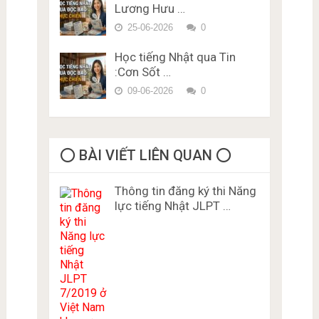
Lương Hưu …
25-06-2026
0
Học tiếng Nhật qua Tin
:Cơn Sốt …
09-06-2026
0
⭕️ BÀI VIẾT LIÊN QUAN ⭕️
Thông tin đăng ký thi Năng
lực tiếng Nhật JLPT …