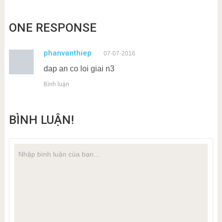
ONE RESPONSE
phanvanthiep
07-07-2016
dap an co loi giai n3
Bình luận
BÌNH LUẬN!