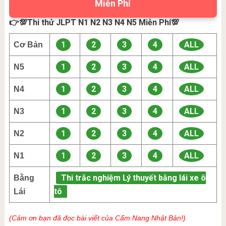
Miễn Phí
👉💯Thi thử JLPT N1 N2 N3 N4 N5 Miễn Phí💯
1
2
3
4
ALL
Cơ Bản
1
2
3
4
ALL
N5
1
2
3
4
ALL
N4
1
2
3
4
ALL
N3
1
2
3
4
ALL
N2
1
2
3
4
ALL
N1
Thi trắc nghiệm Lý thuyết bằng lái xe ô
Bằng
tô
Lái
(Cảm ơn bạn đã đọc bài viết của Cẩm Nang Nhật Bản!)