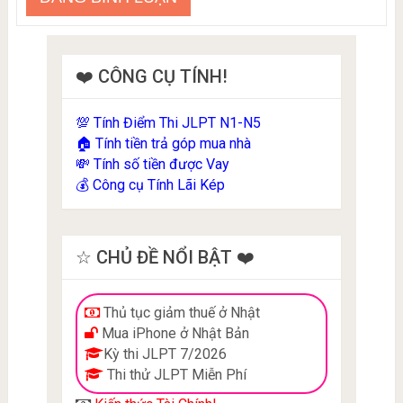
❤️ CÔNG CỤ TÍNH!
Tính Điểm Thi JLPT N1-N5
💯
Tính tiền trả góp mua nhà
🏠
Tính số tiền được Vay
💸
Công cụ Tính Lãi Kép
💰
☆ CHỦ ĐỀ NỔI BẬT ❤️
Thủ tục giảm thuế ở Nhật
Mua iPhone ở Nhật Bản
Kỳ thi JLPT 7/2026
Thi thử JLPT Miễn Phí