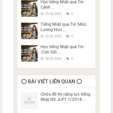
Học tiếng Nhật qua Tin :
Đề thi trắc nghiệm Lý thuyết
Cảnh …
bằng lái xe ở Nhật Bản Miễn
Phí Karimen 10 câu Đề 5
25-06-2026
0
Tiếng Nhật qua Tin :Mức
Lương Hưu …
25-06-2026
0
Học tiếng Nhật qua Tin
:Cơn Sốt …
09-06-2026
0
⭕️ BÀI VIẾT LIÊN QUAN ⭕️
Chữa đề thi năng lực tiếng
Nhật N3 JLPT 7/2018 …