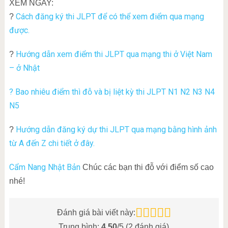
XEM NGAY:
Cách đăng ký thi JLPT để có thể xem điểm qua mạng
?
được.
Hướng dẫn xem điểm thi JLPT qua mạng thi ở Việt Nam
?
– ở Nhật
? Bao nhiêu điểm thì đỗ và bị liệt kỳ thi JLPT N1 N2 N3 N4
N5
Hướng dẫn đăng ký dự thi JLPT qua mạng bằng hình ảnh
?
từ A đến Z chi tiết ở đây.
Cẩm Nang Nhật Bản
Chúc các bạn thi đỗ với điểm số cao
nhé!
Đánh giá bài viết này:
Trung bình:
4.50
/5 (
2
đánh giá)