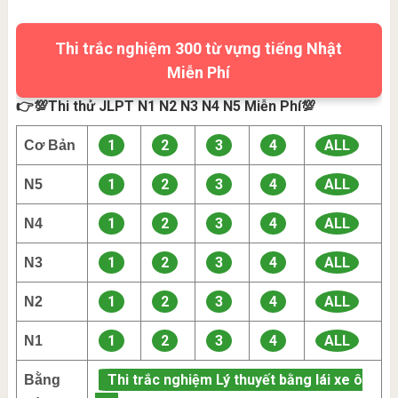
Thi trắc nghiệm 300 từ vựng tiếng Nhật
Miễn Phí
👉💯Thi thử JLPT N1 N2 N3 N4 N5 Miễn Phí💯
1
2
3
4
ALL
Cơ Bản
1
2
3
4
ALL
N5
1
2
3
4
ALL
N4
1
2
3
4
ALL
N3
1
2
3
4
ALL
N2
1
2
3
4
ALL
N1
Thi trắc nghiệm Lý thuyết bằng lái xe ô
Bằng