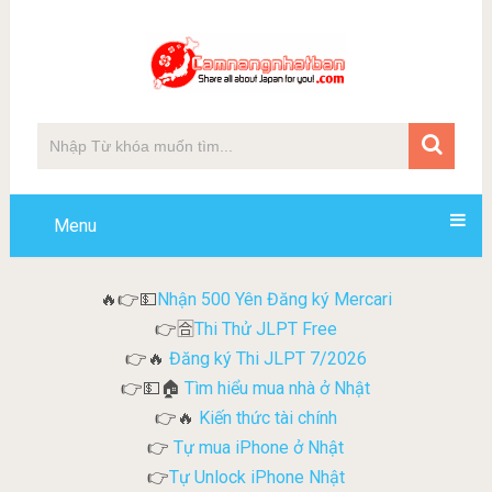
Menu
Nhận 500 Yên Đăng ký Mercari
🔥👉💵
Thi Thử JLPT Free
👉🈴
Đăng ký Thi JLPT 7/2026
👉🔥
Tìm hiểu mua nhà ở Nhật
👉💵🏠
Kiến thức tài chính
👉🔥
Tự mua iPhone ở Nhật
👉
Tự Unlock iPhone Nhật
👉