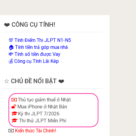
❤️ CÔNG CỤ TÍNH!
Tính Điểm Thi JLPT N1-N5
💯
Tính tiền trả góp mua nhà
🏠
Tính số tiền được Vay
💸
Công cụ Tính Lãi Kép
💰
☆ CHỦ ĐỀ NỔI BẬT ❤️
Thủ tục giảm thuế ở Nhật
Mua iPhone ở Nhật Bản
Kỳ thi JLPT 7/2026
Thi thử JLPT Miễn Phí
Kiến thức Tài Chính!