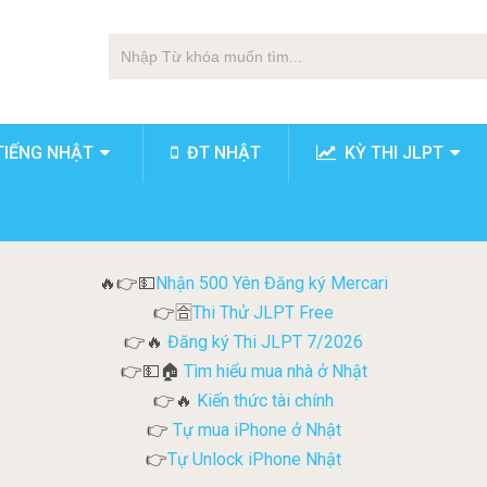
TIẾNG NHẬT
ĐT NHẬT
KỲ THI JLPT
Nhận 500 Yên Đăng ký Mercari
🔥👉💵
Thi Thử JLPT Free
👉🈴
Đăng ký Thi JLPT 7/2026
👉🔥
Tìm hiểu mua nhà ở Nhật
👉💵🏠
Kiến thức tài chính
👉🔥
Tự mua iPhone ở Nhật
👉
Tự Unlock iPhone Nhật
👉