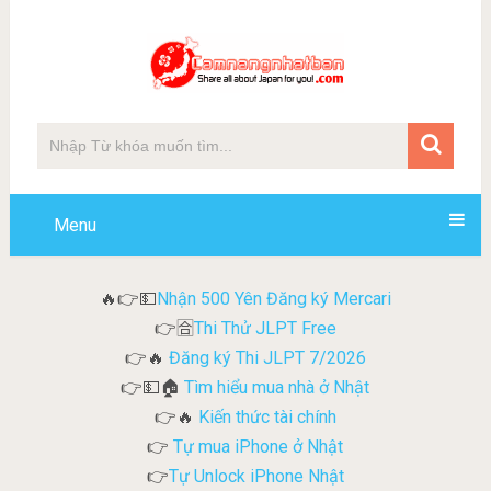
Menu
Nhận 500 Yên Đăng ký Mercari
🔥👉💵
Thi Thử JLPT Free
👉🈴
Đăng ký Thi JLPT 7/2026
👉🔥
Tìm hiểu mua nhà ở Nhật
👉💵🏠
Kiến thức tài chính
👉🔥
Tự mua iPhone ở Nhật
👉
Tự Unlock iPhone Nhật
👉