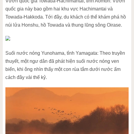
Vườn quốc gia Towada-Hachimantai, tỉnh Aomori: Vườn
quốc gia này bao gồm hai khu vực Hachimantai và
Towada-Hakkoda. Tới đây, du khách có thể khám phá hồ
núi lửa Honshu, hồ Towada và thung lũng sông Oirase.
Suối nước nóng Yunohama, tỉnh Yamagata: Theo truyền
thuyết, một ngư dân đã phát hiện suối nước nóng ven
biển, khi ông nhìn thấy một con rùa tắm dưới nước ấm
cách đây vài thế kỷ.