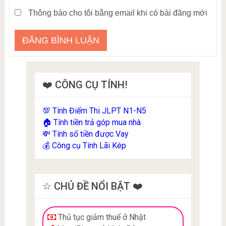
Thông báo cho tôi bằng email khi có bài đăng mới
❤️ CÔNG CỤ TÍNH!
Tính Điểm Thi JLPT N1-N5
💯
Tính tiền trả góp mua nhà
🏠
Tính số tiền được Vay
💸
Công cụ Tính Lãi Kép
💰
☆ CHỦ ĐỀ NỔI BẬT ❤️
Thủ tục giảm thuế ở Nhật