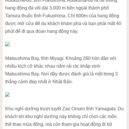
Abukuma-do, tỉnh Fukushima: Abukuma-do là hệ thống
hang động đá vôi dài 3.000 m bên ngoài thành phố
Tamura thuộc tỉnh Fukushima. Chỉ 600m của hang động
được mở cửa để du khách khám phá và bạn phải mất 40
phút để đi qua đoạn hang động này.
Matsushima Bay, tỉnh Miyagi: Khoảng 260 hòn đảo với
nhiều kích cỡ khác nhau nằm rải rác khắp vịnh
Matsushima Bay. Nơi đây được đánh giá là một trong 3
thắng cảnh đẹp nhất ở Nhật Bản.
Khu nghỉ dưỡng trượt tuyết Zao Onsen tỉnh Yamagata: Du
khách tới khu nghỉ dưỡng này không chỉ chơi các môn
thể thao mùa đông, mà còn tham gia hoạt động đi bộ