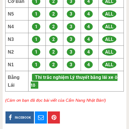
1
2
3
4
ALL
Cơ Bản
1
2
3
4
ALL
N5
1
2
3
4
ALL
N4
1
2
3
4
ALL
N3
1
2
3
4
ALL
N2
1
2
3
4
ALL
N1
Thi trắc nghiệm Lý thuyết bằng lái xe ô
Bằng
tô
Lái
(Cảm ơn bạn đã đọc bài viết của Cẩm Nang Nhật Bản!)
FACEBOOK