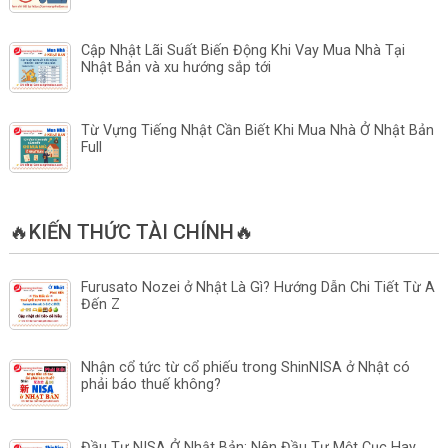
Cập Nhật Lãi Suất Biến Động Khi Vay Mua Nhà Tại
Nhật Bản và xu hướng sắp tới
Từ Vựng Tiếng Nhật Cần Biết Khi Mua Nhà Ở Nhật Bản
Full
🔥KIẾN THỨC TÀI CHÍNH🔥
Furusato Nozei ở Nhật Là Gì? Hướng Dẫn Chi Tiết Từ A
Đến Z
Nhận cổ tức từ cổ phiếu trong ShinNISA ở Nhật có
phải báo thuế không?
Đầu Tư NISA Ở Nhật Bản: Nên Đầu Tư Một Cục Hay