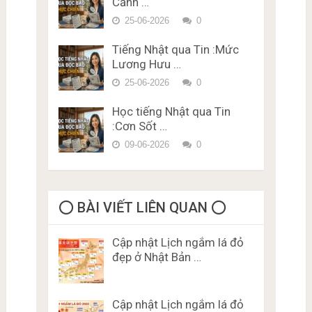
Cảnh …
bằng lái xe ở Nhật Bản Miễn
Phí Karimen 10 câu Đề 5
25-06-2026
0
Tiếng Nhật qua Tin :Mức
Lương Hưu …
25-06-2026
0
Học tiếng Nhật qua Tin
:Cơn Sốt …
09-06-2026
0
⭕️ BÀI VIẾT LIÊN QUAN ⭕️
Cập nhật Lịch ngắm lá đỏ
đẹp ở Nhật Bản …
Cập nhật Lịch ngắm lá đỏ