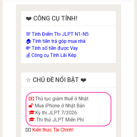
❤️ CÔNG CỤ TÍNH!
Tính Điểm Thi JLPT N1-N5
💯
Tính tiền trả góp mua nhà
🏠
Tính số tiền được Vay
💸
Công cụ Tính Lãi Kép
💰
☆ CHỦ ĐỀ NỔI BẬT ❤️
Thủ tục giảm thuế ở Nhật
Mua iPhone ở Nhật Bản
Kỳ thi JLPT 7/2026
Thi thử JLPT Miễn Phí
Kiến thức Tài Chính!