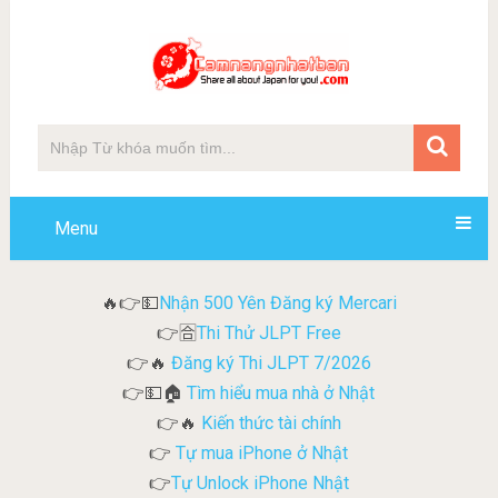
Menu
Nhận 500 Yên Đăng ký Mercari
🔥👉💵
Thi Thử JLPT Free
👉🈴
Đăng ký Thi JLPT 7/2026
👉🔥
Tìm hiểu mua nhà ở Nhật
👉💵🏠
Kiến thức tài chính
👉🔥
Tự mua iPhone ở Nhật
👉
Tự Unlock iPhone Nhật
👉