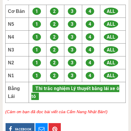
1
2
3
4
ALL
Cơ Bản
1
2
3
4
ALL
N5
1
2
3
4
ALL
N4
1
2
3
4
ALL
N3
1
2
3
4
ALL
N2
1
2
3
4
ALL
N1
Thi trắc nghiệm Lý thuyết bằng lái xe ô
Bằng
tô
Lái
(Cảm ơn bạn đã đọc bài viết của Cẩm Nang Nhật Bản!)
FACEBOOK