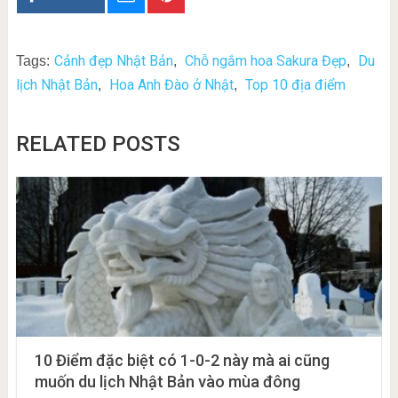
Cảnh đẹp Nhật Bản
Chỗ ngắm hoa Sakura Đẹp
Du
Tags:
,
,
lịch Nhật Bản
Hoa Anh Đào ở Nhật
Top 10 địa điểm
,
,
RELATED POSTS
10 Điểm đặc biệt có 1-0-2 này mà ai cũng
muốn du lịch Nhật Bản vào mùa đông