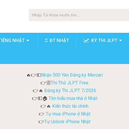
TIẾNG NHẬT
ĐT NHẬT
KỲ THI JLPT
Nhận 500 Yên Đăng ký Mercari
🔥👉💵
Thi Thử JLPT Free
👉🈴
Đăng ký Thi JLPT 7/2026
👉🔥
Tìm hiểu mua nhà ở Nhật
👉💵🏠
Kiến thức tài chính
👉🔥
Tự mua iPhone ở Nhật
👉
Tự Unlock iPhone Nhật
👉