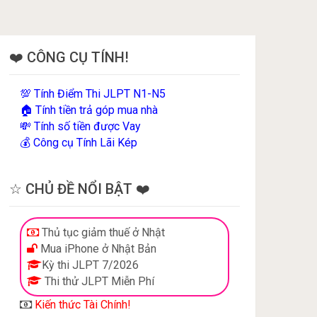
❤️ CÔNG CỤ TÍNH!
Tính Điểm Thi JLPT N1-N5
💯
Tính tiền trả góp mua nhà
🏠
Tính số tiền được Vay
💸
Công cụ Tính Lãi Kép
💰
☆ CHỦ ĐỀ NỔI BẬT ❤️
Thủ tục giảm thuế ở Nhật
Mua iPhone ở Nhật Bản
Kỳ thi JLPT 7/2026
Thi thử JLPT Miễn Phí
Kiến thức Tài Chính!