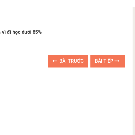
 vì đi học dưới 85%
BÀI TRƯỚC
BÀI TIẾP