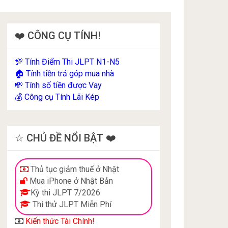
❤️ CÔNG CỤ TÍNH!
Tính Điểm Thi JLPT N1-N5
💯
Tính tiền trả góp mua nhà
🏠
Tính số tiền được Vay
💸
Công cụ Tính Lãi Kép
💰
☆ CHỦ ĐỀ NỔI BẬT ❤️
Thủ tục giảm thuế ở Nhật
Mua iPhone ở Nhật Bản
Kỳ thi JLPT 7/2026
Thi thử JLPT Miễn Phí
Kiến thức Tài Chính!