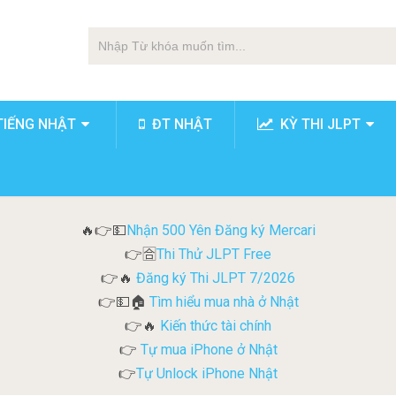
TIẾNG NHẬT
ĐT NHẬT
KỲ THI JLPT
Nhận 500 Yên Đăng ký Mercari
🔥👉💵
Thi Thử JLPT Free
👉🈴
Đăng ký Thi JLPT 7/2026
👉🔥
Tìm hiểu mua nhà ở Nhật
👉💵🏠
Kiến thức tài chính
👉🔥
Tự mua iPhone ở Nhật
👉
Tự Unlock iPhone Nhật
👉