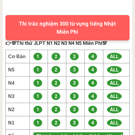
Thi trắc nghiệm 300 từ vựng tiếng Nhật
Miễn Phí
👉💯Thi thử JLPT N1 N2 N3 N4 N5 Miễn Phí💯
1
2
3
4
ALL
Cơ Bản
1
2
3
4
ALL
N5
1
2
3
4
ALL
N4
1
2
3
4
ALL
N3
1
2
3
4
ALL
N2
1
2
3
4
ALL
N1