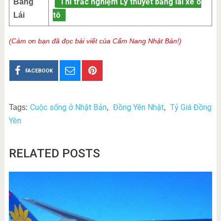
Thi trắc nghiệm Lý thuyết bằng lái xe ô
Bằng
tô
Lái
(Cảm ơn bạn đã đọc bài viết của Cẩm Nang Nhật Bản!)
FACEBOOK
Cuộc sống ở Nhật Bản
Đồng Yên Nhật
Tỷ Giá Đồng
Tags:
,
,
Yên
RELATED POSTS