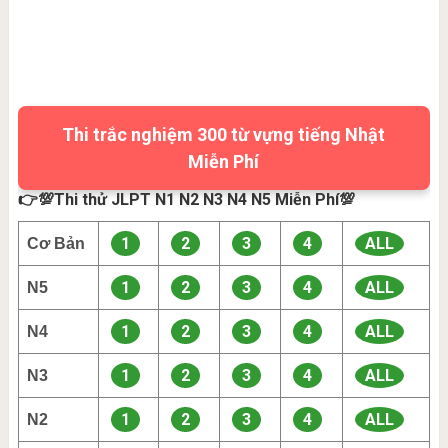
Thi trắc nghiệm 300 từ vựng tiếng Nhật
Miễn Phí
👉💯Thi thử JLPT N1 N2 N3 N4 N5 Miễn Phí💯
1
2
3
4
ALL
Cơ Bản
1
2
3
4
ALL
N5
1
2
3
4
ALL
N4
1
2
3
4
ALL
N3
1
2
3
4
ALL
N2