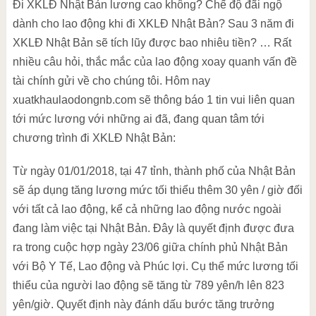
Đi XKLĐ Nhật Bản lương cao không? Chế độ đãi ngộ
dành cho lao động khi đi XKLĐ Nhật Bản? Sau 3 năm đi
XKLĐ Nhật Bản sẽ tích lũy được bao nhiêu tiền? … Rất
nhiều câu hỏi, thắc mắc của lao động xoay quanh vấn đề
tài chính gửi về cho chúng tôi. Hôm nay
xuatkhaulaodongnb.com sẽ thông báo 1 tin vui liên quan
tới mức lương với những ai đã, đang quan tâm tới
chương trình đi XKLĐ Nhật Bản:
Từ ngày 01/01/2018, tại 47 tỉnh, thành phố của Nhật Bản
sẽ áp dụng tăng lương mức tối thiểu thêm 30 yên / giờ đối
với tất cả lao động, kể cả những lao động nước ngoài
đang làm việc tại Nhật Bản. Đây là quyết định được đưa
ra trong cuộc hợp ngày 23/06 giữa chính phủ Nhật Bản
với Bộ Y Tế, Lao động và Phúc lợi. Cụ thể mức lương tối
thiểu của người lao động sẽ tăng từ 789 yên/h lên 823
yên/giờ. Quyết định này đánh dấu bước tăng trưởng