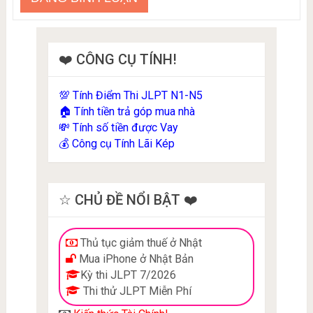
❤️ CÔNG CỤ TÍNH!
Tính Điểm Thi JLPT N1-N5
💯
Tính tiền trả góp mua nhà
🏠
Tính số tiền được Vay
💸
Công cụ Tính Lãi Kép
💰
☆ CHỦ ĐỀ NỔI BẬT ❤️
Thủ tục giảm thuế ở Nhật
Mua iPhone ở Nhật Bản
Kỳ thi JLPT 7/2026
Thi thử JLPT Miễn Phí