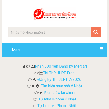
Menu
Nhận 500 Yên Đăng ký Mercari
🔥👉💵
Thi Thử JLPT Free
👉🈴
Đăng ký Thi JLPT 7/2026
👉🔥
Tìm hiểu mua nhà ở Nhật
👉💵🏠
Kiến thức tài chính
👉🔥
Tự mua iPhone ở Nhật
👉
Tự Unlock iPhone Nhật
👉