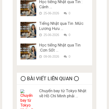
Học tiếng Nhật qua Tin :
Đề thi trắc nghiệm Lý thuyết
Cảnh …
bằng lái xe ở Nhật Bản Miễn
Phí Karimen 10 câu Đề 5
25-06-2026
0
Tiếng Nhật qua Tin :Mức
Lương Hưu …
25-06-2026
0
Học tiếng Nhật qua Tin
:Cơn Sốt …
09-06-2026
0
⭕️ BÀI VIẾT LIÊN QUAN ⭕️
Chuyến bay từ Tokyo Nhật
về Hồ Chí Minh phải …