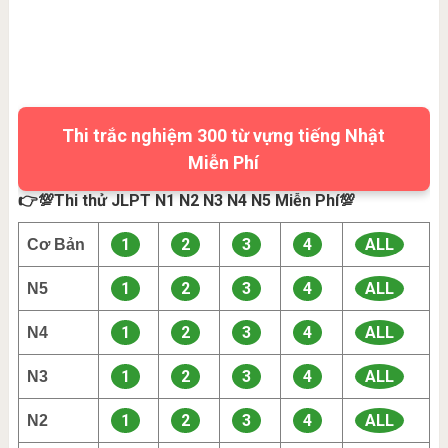
Thi trắc nghiệm 300 từ vựng tiếng Nhật
Miễn Phí
👉💯Thi thử JLPT N1 N2 N3 N4 N5 Miễn Phí💯
1
2
3
4
ALL
Cơ Bản
1
2
3
4
ALL
N5
1
2
3
4
ALL
N4
1
2
3
4
ALL
N3
1
2
3
4
ALL
N2