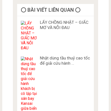
⭕️ BÀI VIẾT LIÊN QUAN ⭕️
LẤY CHỒNG NHẬT – GIẤC
MƠ VÀ NỖI ĐAU
Nhật dùng tầu thuỷ cao tốc
để giải cứu hành …