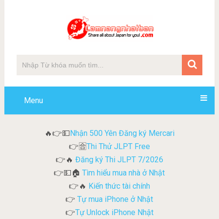
Menu
Nhận 500 Yên Đăng ký Mercari
🔥👉💵
Thi Thử JLPT Free
👉🈴
Đăng ký Thi JLPT 7/2026
👉🔥
Tìm hiểu mua nhà ở Nhật
👉💵🏠
Kiến thức tài chính
👉🔥
Tự mua iPhone ở Nhật
👉
Tự Unlock iPhone Nhật
👉