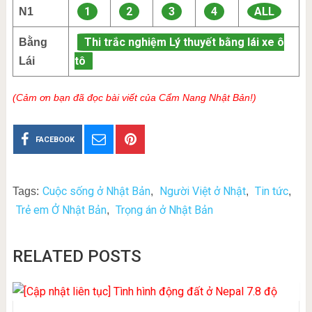
1
2
3
4
ALL
N1
Thi trắc nghiệm Lý thuyết bằng lái xe ô
Bằng
tô
Lái
(Cảm ơn bạn đã đọc bài viết của Cẩm Nang Nhật Bản!)
FACEBOOK
Cuộc sống ở Nhật Bản
Người Việt ở Nhật
Tin tức
Tags:
,
,
,
Trẻ em Ở Nhật Bản
Trọng án ở Nhật Bản
,
RELATED POSTS