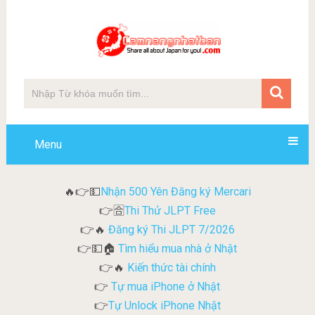
Menu
Nhận 500 Yên Đăng ký Mercari
🔥👉💵
Thi Thử JLPT Free
👉🈴
Đăng ký Thi JLPT 7/2026
👉🔥
Tìm hiểu mua nhà ở Nhật
👉💵🏠
Kiến thức tài chính
👉🔥
Tự mua iPhone ở Nhật
👉
Tự Unlock iPhone Nhật
👉