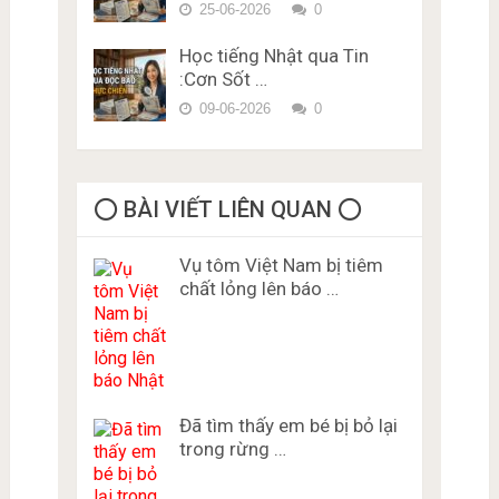
25-06-2026
0
Học tiếng Nhật qua Tin
:Cơn Sốt …
09-06-2026
0
⭕️ BÀI VIẾT LIÊN QUAN ⭕️
Vụ tôm Việt Nam bị tiêm
chất lỏng lên báo …
Đã tìm thấy em bé bị bỏ lại
trong rừng …