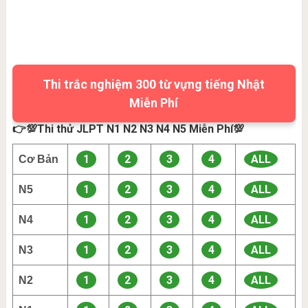
Thi trắc nghiệm 300 từ vựng tiếng Nhật
Miễn Phí
👉💯Thi thử JLPT N1 N2 N3 N4 N5 Miễn Phí💯
1
2
3
4
ALL
Cơ Bản
1
2
3
4
ALL
N5
1
2
3
4
ALL
N4
1
2
3
4
ALL
N3
1
2
3
4
ALL
N2