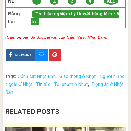
1
2
3
4
ALL
N1
Thi trắc nghiệm Lý thuyết bằng lái xe ô
Bằng
tô
Lái
(Cảm ơn bạn đã đọc bài viết của Cẩm Nang Nhật Bản!)
FACEBOOK
Cảnh sát Nhật Bản
Giao thông ở Nhật
Người Nước
Tags:
,
,
Ngoài Ở Nhật
Tin tức
Tội phạm ở Nhật
Trọng án ở Nhật
,
,
,
Bản
RELATED POSTS