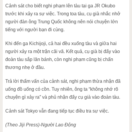
Cảnh sát cho biết nghi phạm lên tàu tại ga JR Okubo
trước khi xảy ra sự việc. Trong toa tàu, cụ già nhắc nhở
người đàn ông Trung Quốc không nên nói chuyện lớn
tiếng với người bạn đi cùng.
Khi đến ga Kichijoji, cả hai đều xuống tàu và giữa hai
người xảy ra một trận cãi vã. Kết quả, cụ già bị đẩy vào
đoàn tàu sắp lăn bánh, còn nghi phạm cũng bị chấn
thương nhẹ ở đầu.
Trả lời thẩm vấn của cảnh sát, nghi phạm thừa nhận đã
uống đồ uống có cồn. Tuy nhiên, ông ta “không nhớ rõ
chuyện gì xảy ra” và phủ nhận đẩy cụ già vào đoàn tàu.
Cảnh sát Tokyo vẫn đang tiếp tục điều tra sự việc.
(Theo Jiji Press)-Người Lao Động