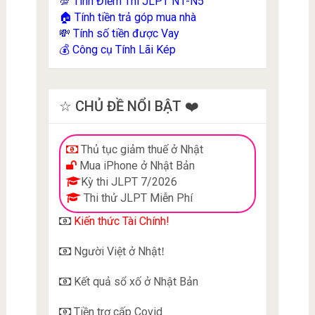
Tính Điểm Thi JLPT N1-N5
💯
Tính tiền trả góp mua nhà
🏠
Tính số tiền được Vay
💸
Công cụ Tính Lãi Kép
💰
☆ CHỦ ĐỀ NỔI BẬT ❤️
Thủ tục giảm thuế ở Nhật
Mua iPhone ở Nhật Bản
Kỳ thi JLPT 7/2026
Thi thử JLPT Miễn Phí
Kiến thức Tài Chính!
Người Việt ở Nhật
!
Kết quả sổ xố ở Nhật Bản
Tiền trợ cấp Covid