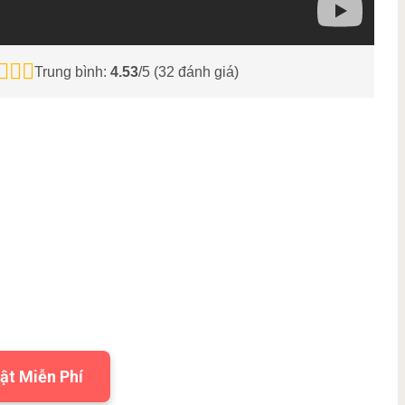
Trung bình:
4.53
/5 (
32
đánh giá)
ật Miễn Phí