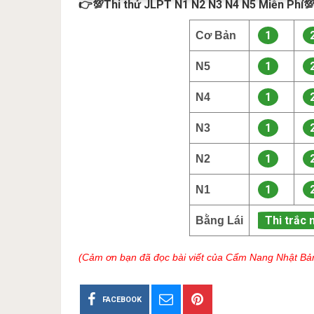
👉💯Thi thử JLPT N1 N2 N3 N4 N5 Miễn Phí
1
Cơ Bản
1
N5
1
N4
1
N3
1
N2
1
N1
Thi trắc 
Bằng Lái
(Cảm ơn bạn đã đọc bài viết của Cẩm Nang Nhật Bả
FACEBOOK