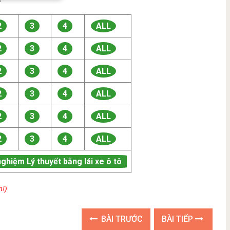

2
3
4
ALL
2
3
4
ALL
2
3
4
ALL
2
3
4
ALL
2
3
4
ALL
2
3
4
ALL
nghiệm Lý thuyết bằng lái xe ô tô
n!)
BÀI TRƯỚC
BÀI TIẾP