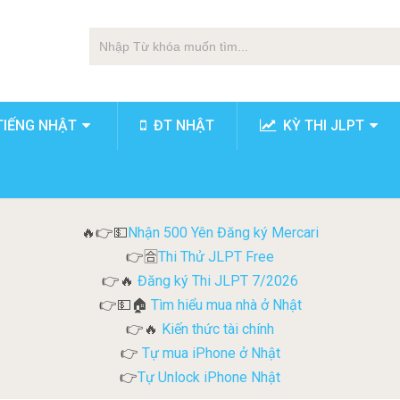
TIẾNG NHẬT
ĐT NHẬT
KỲ THI JLPT
Nhận 500 Yên Đăng ký Mercari
🔥👉💵
Thi Thử JLPT Free
👉🈴
Đăng ký Thi JLPT 7/2026
👉🔥
Tìm hiểu mua nhà ở Nhật
👉💵🏠
Kiến thức tài chính
👉🔥
Tự mua iPhone ở Nhật
👉
Tự Unlock iPhone Nhật
👉