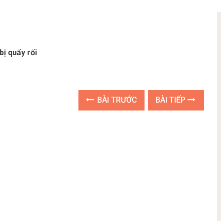
bị quấy rối
BÀI TRƯỚC
BÀI TIẾP