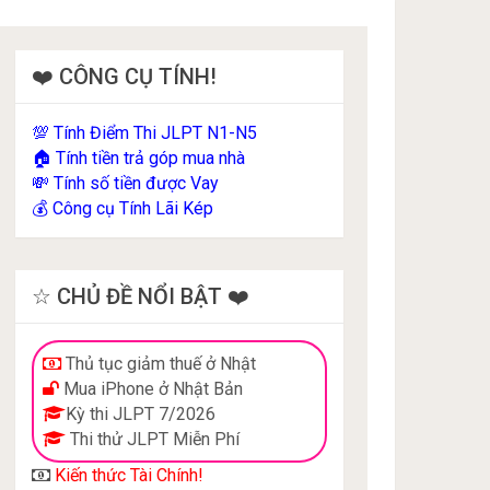
❤️ CÔNG CỤ TÍNH!
Tính Điểm Thi JLPT N1-N5
💯
Tính tiền trả góp mua nhà
🏠
Tính số tiền được Vay
💸
Công cụ Tính Lãi Kép
💰
☆ CHỦ ĐỀ NỔI BẬT ❤️
Thủ tục giảm thuế ở Nhật
Mua iPhone ở Nhật Bản
Kỳ thi JLPT 7/2026
Thi thử JLPT Miễn Phí
Kiến thức Tài Chính!