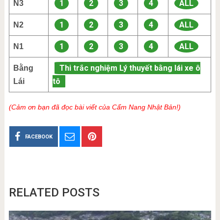
1
2
3
4
ALL
N3
1
2
3
4
ALL
N2
1
2
3
4
ALL
N1
Thi trắc nghiệm Lý thuyết bằng lái xe ô
Bằng
tô
Lái
(Cảm ơn bạn đã đọc bài viết của Cẩm Nang Nhật Bản!)
FACEBOOK
RELATED POSTS