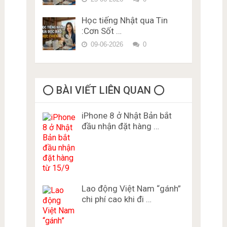
Học tiếng Nhật qua Tin
:Cơn Sốt …
09-06-2026
0
⭕️ BÀI VIẾT LIÊN QUAN ⭕️
iPhone 8 ở Nhật Bản bắt
đầu nhận đặt hàng …
Lao động Việt Nam “gánh”
chi phí cao khi đi …