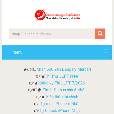
Menu
Nhận 500 Yên Đăng ký Mercari
🔥👉💵
Thi Thử JLPT Free
👉🈴
Đăng ký Thi JLPT 7/2026
👉🔥
Tìm hiểu mua nhà ở Nhật
👉💵🏠
Kiến thức tài chính
👉🔥
Tự mua iPhone ở Nhật
👉
Tự Unlock iPhone Nhật
👉