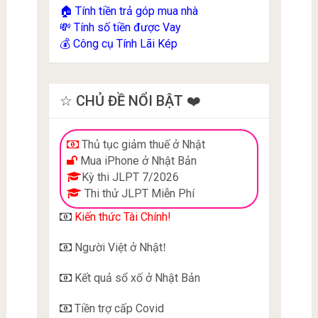
Tính tiền trả góp mua nhà
🏠
Tính số tiền được Vay
💸
Công cụ Tính Lãi Kép
💰
☆ CHỦ ĐỀ NỔI BẬT ❤️
Thủ tục giảm thuế ở Nhật
Mua iPhone ở Nhật Bản
Kỳ thi JLPT 7/2026
Thi thử JLPT Miễn Phí
Kiến thức Tài Chính!
Người Việt ở Nhật
!
Kết quả sổ xố ở Nhật Bản
Tiền trợ cấp Covid