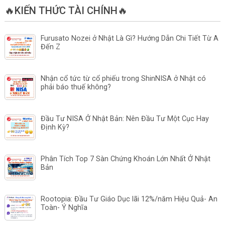
🔥KIẾN THỨC TÀI CHÍNH🔥
Furusato Nozei ở Nhật Là Gì? Hướng Dẫn Chi Tiết Từ A
Đến Z
Nhận cổ tức từ cổ phiếu trong ShinNISA ở Nhật có
phải báo thuế không?
Đầu Tư NISA Ở Nhật Bản: Nên Đầu Tư Một Cục Hay
Định Kỳ?
Phân Tích Top 7 Sàn Chứng Khoán Lớn Nhất Ở Nhật
Bản
Rootopia: Đầu Tư Giáo Dục lãi 12%/năm Hiệu Quả- An
Toàn- Ý Nghĩa