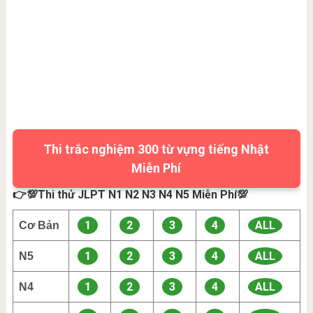
Thi trắc nghiệm 300 từ vựng tiếng Nhật
Miễn Phí
👉💯Thi thử JLPT N1 N2 N3 N4 N5 Miễn Phí💯
1
2
3
4
ALL
Cơ Bản
1
2
3
4
ALL
N5
1
2
3
4
ALL
N4