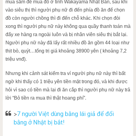
mua sắm để mua đồ ở tỉnh Wakayama Nhật Bản, sau khi
vào siêu thị thì người phụ nữ đi đến phía đồ ăn để chọn
đồ còn người chồng thì đi đến chỗ khác. Khi chọn đòi
xong thì người phụ nữ này không qua quầy thanh toán mà
đẩy xe hàng ra ngoài luôn và bị nhân viên siêu thị bắt lại.
Người phụ nữ này đã lấy rất nhiều đồ ăn gồm 44 loại như
thịt bò, quýt…tổng trị giá khoảng 38900 yên ( khoảng 7,2
triệu vnđ).
Nhưng khi cảnh sát kiểm tra ví người phụ nữ này thì bất
ngờ khi thấy có 1 triệu yên tiền mặt trong đó, và khi được
hỏi vì sao có tiền mà lại đi ăn cắp thì người phụ nữ này trả
lời “Bỏ tiền ra mua thì thật hoang phí”.
>
7 người Việt dùng bằng lái giả để đổi
bằng ở Nhật bị bắt!