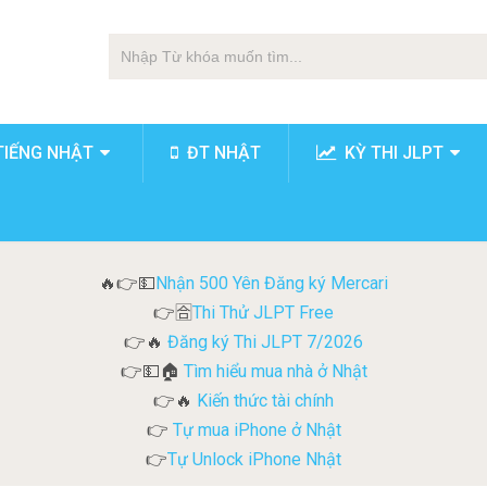
TIẾNG NHẬT
ĐT NHẬT
KỲ THI JLPT
Nhận 500 Yên Đăng ký Mercari
🔥👉💵
Thi Thử JLPT Free
👉🈴
Đăng ký Thi JLPT 7/2026
👉🔥
Tìm hiểu mua nhà ở Nhật
👉💵🏠
Kiến thức tài chính
👉🔥
Tự mua iPhone ở Nhật
👉
Tự Unlock iPhone Nhật
👉