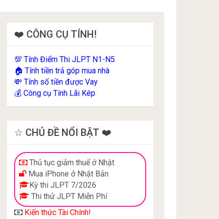
❤️ CÔNG CỤ TÍNH!
Tính Điểm Thi JLPT N1-N5
💯
Tính tiền trả góp mua nhà
🏠
Tính số tiền được Vay
💸
Công cụ Tính Lãi Kép
💰
☆ CHỦ ĐỀ NỔI BẬT ❤️
Thủ tục giảm thuế ở Nhật
Mua iPhone ở Nhật Bản
Kỳ thi JLPT 7/2026
Thi thử JLPT Miễn Phí
Kiến thức Tài Chính!