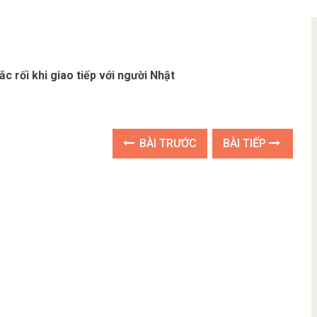
c rối khi giao tiếp với người Nhật
BÀI TRƯỚC
BÀI TIẾP