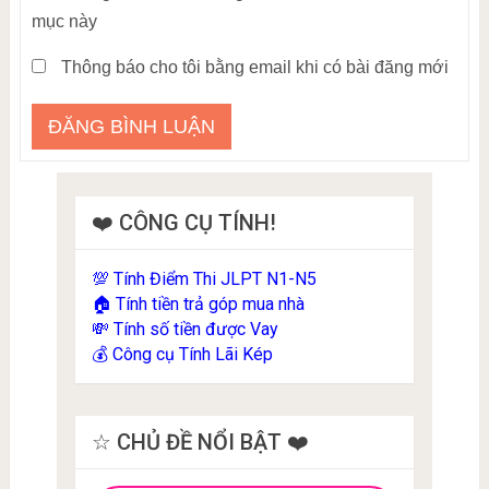
mục này
Thông báo cho tôi bằng email khi có bài đăng mới
❤️ CÔNG CỤ TÍNH!
Tính Điểm Thi JLPT N1-N5
💯
Tính tiền trả góp mua nhà
🏠
Tính số tiền được Vay
💸
Công cụ Tính Lãi Kép
💰
☆ CHỦ ĐỀ NỔI BẬT ❤️