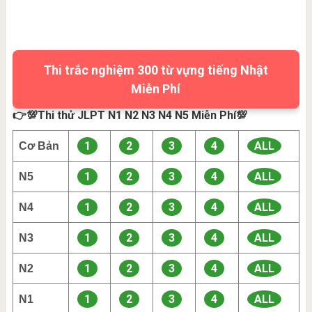
Thi trắc nghiệm 300 từ vựng tiếng Nhật
Miễn Phí
👉💯Thi thử JLPT N1 N2 N3 N4 N5 Miễn Phí💯
1
2
3
4
ALL
Cơ Bản
1
2
3
4
ALL
N5
1
2
3
4
ALL
N4
1
2
3
4
ALL
N3
1
2
3
4
ALL
N2
1
2
3
4
ALL
N1