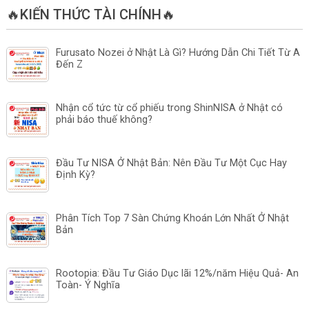
🔥KIẾN THỨC TÀI CHÍNH🔥
Furusato Nozei ở Nhật Là Gì? Hướng Dẫn Chi Tiết Từ A
Đến Z
Nhận cổ tức từ cổ phiếu trong ShinNISA ở Nhật có
phải báo thuế không?
Đầu Tư NISA Ở Nhật Bản: Nên Đầu Tư Một Cục Hay
Định Kỳ?
Phân Tích Top 7 Sàn Chứng Khoán Lớn Nhất Ở Nhật
Bản
Rootopia: Đầu Tư Giáo Dục lãi 12%/năm Hiệu Quả- An
Toàn- Ý Nghĩa