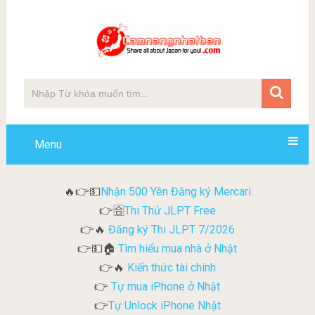
Menu
Nhận 500 Yên Đăng ký Mercari
🔥👉💵
Thi Thử JLPT Free
👉🈴
Đăng ký Thi JLPT 7/2026
👉🔥
Tìm hiểu mua nhà ở Nhật
👉💵🏠
Kiến thức tài chính
👉🔥
Tự mua iPhone ở Nhật
👉
Tự Unlock iPhone Nhật
👉