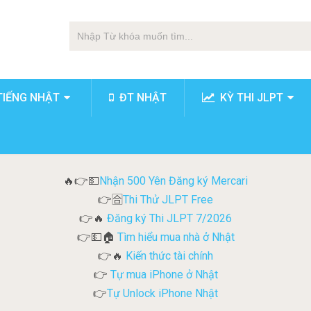
TIẾNG NHẬT
ĐT NHẬT
KỲ THI JLPT
Nhận 500 Yên Đăng ký Mercari
🔥👉💵
Thi Thử JLPT Free
👉🈴
Đăng ký Thi JLPT 7/2026
👉🔥
Tìm hiểu mua nhà ở Nhật
👉💵🏠
Kiến thức tài chính
👉🔥
Tự mua iPhone ở Nhật
👉
Tự Unlock iPhone Nhật
👉