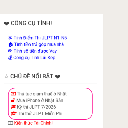
❤️ CÔNG CỤ TÍNH!
Tính Điểm Thi JLPT N1-N5
💯
Tính tiền trả góp mua nhà
🏠
Tính số tiền được Vay
💸
Công cụ Tính Lãi Kép
💰
☆ CHỦ ĐỀ NỔI BẬT ❤️
Thủ tục giảm thuế ở Nhật
Mua iPhone ở Nhật Bản
Kỳ thi JLPT 7/2026
Thi thử JLPT Miễn Phí
Kiến thức Tài Chính!