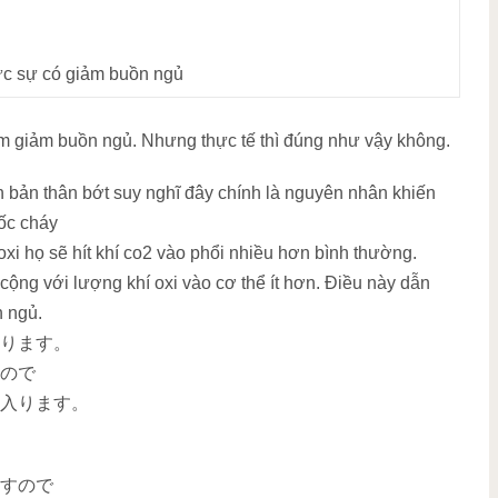
ực sự có giảm buồn ngủ
àm giảm buồn ngủ. Nhưng thực tế thì đúng như vậy không.
 bản thân bớt suy nghĩ đây chính là nguyên nhân khiến
uốc cháy
 oxi họ sẽ hít khí co2 vào phổi nhiều hơn bình thường.
cộng với lượng khí oxi vào cơ thể ít hơn. Điều này dẫn
n ngủ.
ります。
ので
入ります。
すので