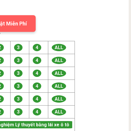
ật Miễn Phí

2
3
4
ALL
2
3
4
ALL
2
3
4
ALL
2
3
4
ALL
2
3
4
ALL
2
3
4
ALL
nghiệm Lý thuyết bằng lái xe ô tô