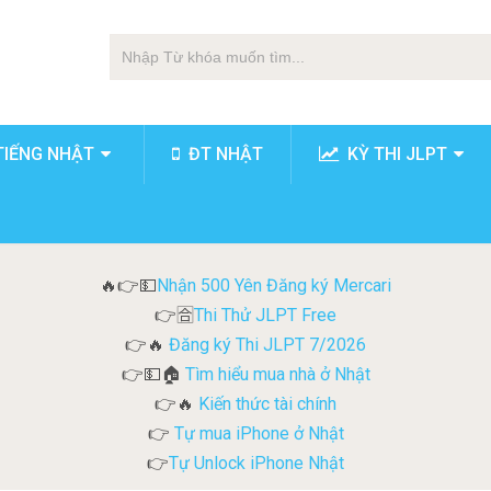
TIẾNG NHẬT
ĐT NHẬT
KỲ THI JLPT
Nhận 500 Yên Đăng ký Mercari
🔥👉💵
Thi Thử JLPT Free
👉🈴
Đăng ký Thi JLPT 7/2026
👉🔥
Tìm hiểu mua nhà ở Nhật
👉💵🏠
Kiến thức tài chính
👉🔥
Tự mua iPhone ở Nhật
👉
Tự Unlock iPhone Nhật
👉