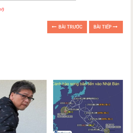
n!)
BÀI TRƯỚC
BÀI TIẾP