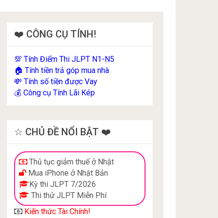
❤️ CÔNG CỤ TÍNH!
Tính Điểm Thi JLPT N1-N5
💯
Tính tiền trả góp mua nhà
🏠
Tính số tiền được Vay
💸
Công cụ Tính Lãi Kép
💰
☆ CHỦ ĐỀ NỔI BẬT ❤️
Thủ tục giảm thuế ở Nhật
Mua iPhone ở Nhật Bản
Kỳ thi JLPT 7/2026
Thi thử JLPT Miễn Phí
Kiến thức Tài Chính!