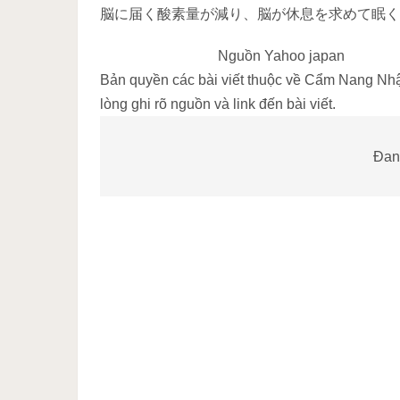
脳に届く酸素量が減り、脳が休息を求めて眠
Nguồn Yahoo japan
Bản quyền các bài viết thuộc về Cẩm Nang Nhật 
lòng ghi rõ nguồn và link đến bài viết.
Đang