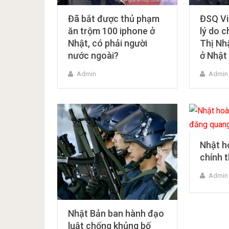
Đã bắt được thủ phạm
ĐSQ Vi
ăn trộm 100 iphone ở
lý do c
Nhật, có phải người
Thị Nhậ
nước ngoài?
ở Nhật
Admin
Admin
Nhật h
chính 
Admin
Nhật Bản ban hành đạo
luật chống khủng bố