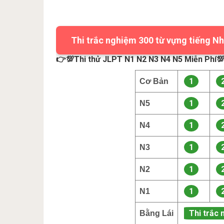
Thi trắc nghiệm 300 từ vựng tiếng Nh
👉💯Thi thử JLPT N1 N2 N3 N4 N5 Miễn Phí
1
Cơ Bản
1
N5
1
N4
1
N3
1
N2
1
N1
Thi trắc 
Bằng Lái