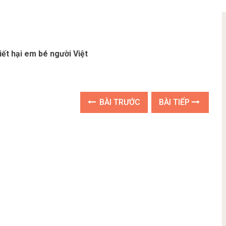
iết hại em bé người Việt
BÀI TRƯỚC
BÀI TIẾP