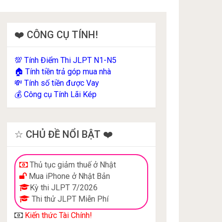
❤️ CÔNG CỤ TÍNH!
Tính Điểm Thi JLPT N1-N5
💯
Tính tiền trả góp mua nhà
🏠
Tính số tiền được Vay
💸
Công cụ Tính Lãi Kép
💰
☆ CHỦ ĐỀ NỔI BẬT ❤️
Thủ tục giảm thuế ở Nhật
Mua iPhone ở Nhật Bản
Kỳ thi JLPT 7/2026
Thi thử JLPT Miễn Phí
Kiến thức Tài Chính!