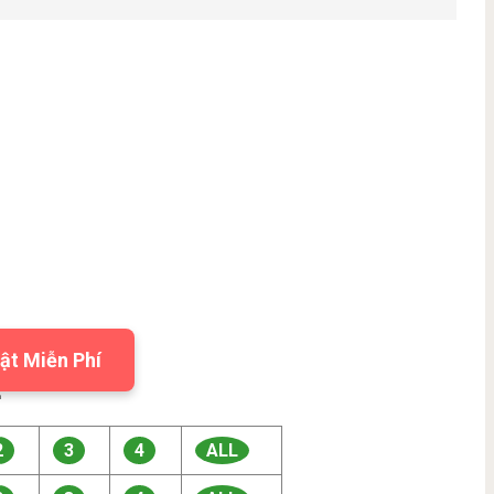
ật Miễn Phí

2
3
4
ALL