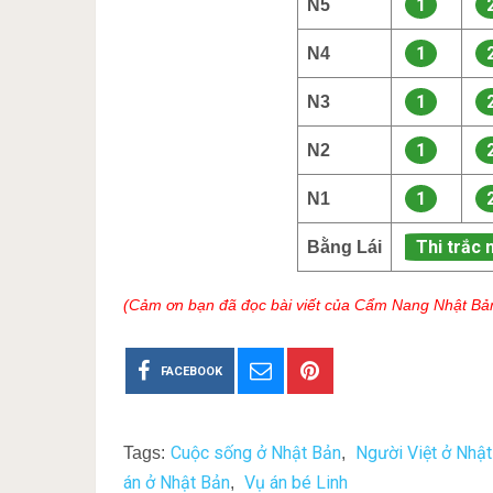
1
N5
1
N4
1
N3
1
N2
1
N1
Thi trắc 
Bằng Lái
(Cảm ơn bạn đã đọc bài viết của Cẩm Nang Nhật Bả
FACEBOOK
Cuộc sống ở Nhật Bản
Người Việt ở Nhật
Tags:
,
án ở Nhật Bản
Vụ án bé Linh
,