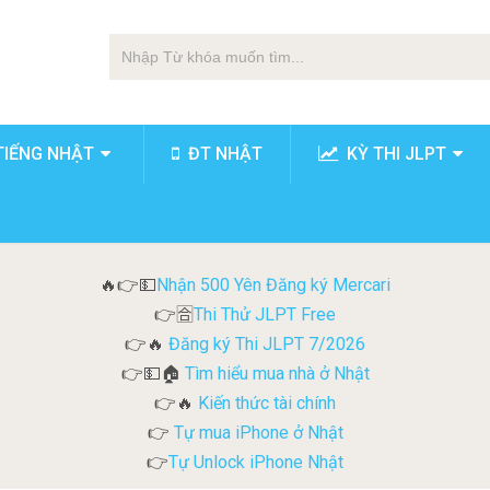
TIẾNG NHẬT
ĐT NHẬT
KỲ THI JLPT
Nhận 500 Yên Đăng ký Mercari
🔥👉💵
Thi Thử JLPT Free
👉🈴
Đăng ký Thi JLPT 7/2026
👉🔥
Tìm hiểu mua nhà ở Nhật
👉💵🏠
Kiến thức tài chính
👉🔥
Tự mua iPhone ở Nhật
👉
Tự Unlock iPhone Nhật
👉