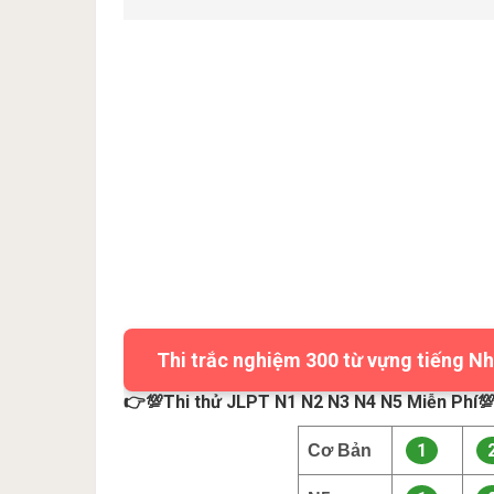
Thi trắc nghiệm 300 từ vựng tiếng Nh
👉💯Thi thử JLPT N1 N2 N3 N4 N5 Miễn Phí
1
Cơ Bản