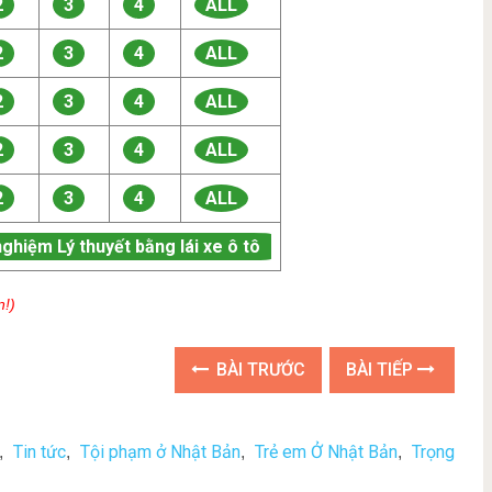
2
3
4
ALL
2
3
4
ALL
2
3
4
ALL
2
3
4
ALL
2
3
4
ALL
nghiệm Lý thuyết bằng lái xe ô tô
n!)
BÀI TRƯỚC
BÀI TIẾP
Tin tức
Tội phạm ở Nhật Bản
Trẻ em Ở Nhật Bản
Trọng
,
,
,
,