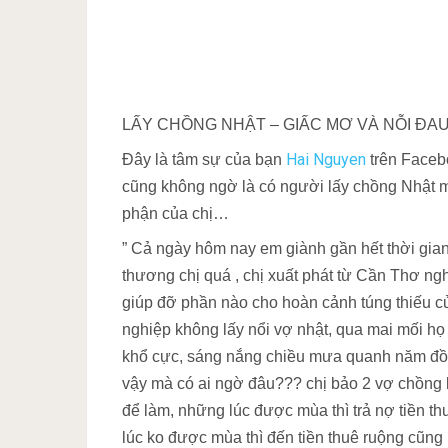
LẤY CHỒNG NHẬT – GIẤC MƠ VÀ NỖI ĐAU
Hai Nguyen
Đây là tâm sự của bạn
trên Faceb
cũng không ngờ là có người lấy chồng Nhật 
phận của chị…
” Cả ngày hôm nay em giành gần hết thời gia
thương chị quá , chị xuất phát từ Cần Thơ ng
giúp đỡ phần nào cho hoàn cảnh túng thiếu c
nghiệp không lấy nổi vợ nhật, qua mai mối họ
khổ cực, sáng nắng chiều mưa quanh năm đồn
vậy mà có ai ngờ đâu??? chị bảo 2 vợ chồng ko
để làm, những lúc được mùa thì trả nợ tiền th
lúc ko được mùa thì đến tiền thuê ruộng cũng 