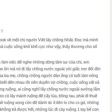
 !
ook về một chị người Việt lấy chồng Nhật. Đọc mà mình
mà cuộc sống khổ khổ cực như vậy, thấy thương cho số
n làm việc để nghe những dòng tâm sự của chị, em
he lời má mì đi lấy chồng nước ngoài với giấc mơ đổi đời
ủa ba mẹ, chồng chồng người đàn ông có tuổi làm nông
 biết đến nhau rồi nên duyên vợ chồng, cuộc sống vất vả
g ruộng, ai cũng nghĩ lấy chồng nước ngoài sướng lắm
 có lấy mảnh ruộng để cấy lúa, trồng rau, phải đi thuê
uê ruộng xong còn để dành dc ít tiền lo cho cs gd, những
không trả được hết, những lúc đi cày ruộng 1 tay bế con