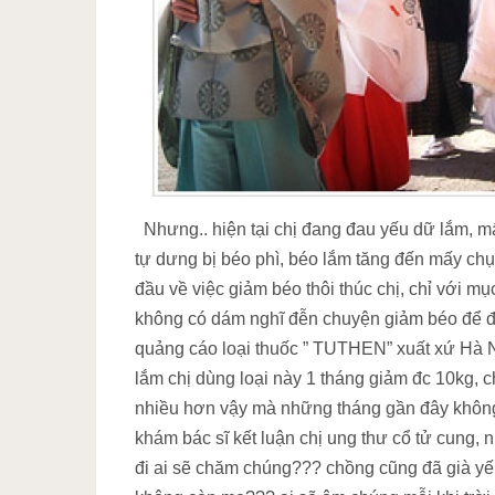
Nhưng.. hiện tại chị đang đau yếu dữ lắm, mấ
tự dưng bị béo phì, béo lắm tăng đến mấy chục
đầu về việc giảm béo thôi thúc chị, chỉ với mụ
không có dám nghĩ đễn chuyện giảm béo để đẹ
quảng cáo loại thuốc ” TUTHEN” xuất xứ Hà N
lắm chị dùng loại này 1 tháng giảm đc 10kg, c
nhiều hơn vậy mà những tháng gần đây không h
khám bác sĩ kết luận chị ung thư cổ tử cung, 
đi ai sẽ chăm chúng??? chồng cũng đã già yếu 