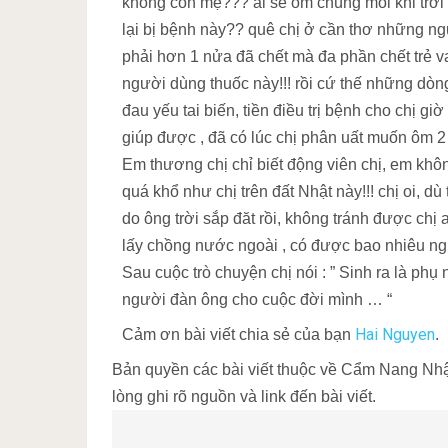
không còn mẹ??? ai sẽ ôm chúng mỗi khi trời l
lại bị bệnh này?? quê chị ở cần thơ những n
phải hơn 1 nửa đã chết mà đa phần chết trẻ v
người dùng thuốc này!!! rồi cứ thế những dòn
đau yếu tai biến, tiền điều trị bệnh cho chị 
giúp được , đã có lúc chị phân uất muốn ôm 2
Em thương chị chỉ biết động viên chị, em không
quá khổ như chị trên đất Nhật này!!! chị oi, 
do ông trời sắp đăt rồi, không tránh được chị 
lấy chồng nước ngoài , có được bao nhiêu n
Sau cuộc trò chuyện chị nói : ” Sinh ra là p
người đàn ông cho cuộc đời mình … “
Hai Nguyen
Cảm ơn bài viết chia sẻ của bạn
.
Bản quyền các bài viết thuộc về Cẩm Nang Nhật 
lòng ghi rõ nguồn và link đến bài viết.