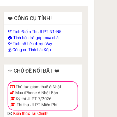
❤️ CÔNG CỤ TÍNH!
Tính Điểm Thi JLPT N1-N5
💯
Tính tiền trả góp mua nhà
🏠
Tính số tiền được Vay
💸
Công cụ Tính Lãi Kép
💰
☆ CHỦ ĐỀ NỔI BẬT ❤️
Thủ tục giảm thuế ở Nhật
Mua iPhone ở Nhật Bản
Kỳ thi JLPT 7/2026
Thi thử JLPT Miễn Phí
Kiến thức Tài Chính!