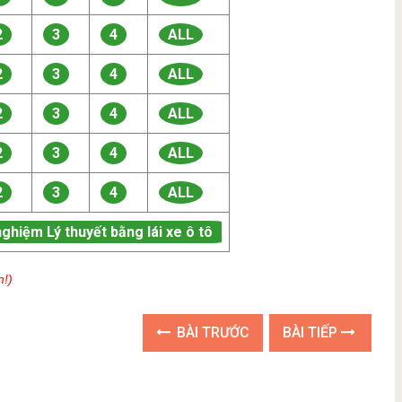
2
3
4
ALL
2
3
4
ALL
2
3
4
ALL
2
3
4
ALL
2
3
4
ALL
nghiệm Lý thuyết bằng lái xe ô tô
n!)
BÀI TRƯỚC
BÀI TIẾP