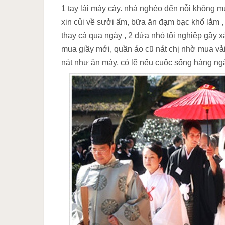
1 tay lái máy cày. nhà nghèo đến nỗi không m
xin củi về sưởi ấm, bữa ăn đạm bạc khổ lắm , 
thay cá qua ngày , 2 đứa nhỏ tội nghiệp gầy x
mua giầy mới, quần áo cũ nát chị nhờ mua vải
nát như ăn mày, có lẽ nếu cuộc sống hàng ng