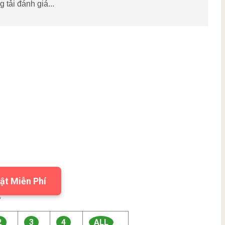
 tải đánh giá...
ật Miễn Phí

2
3
4
ALL