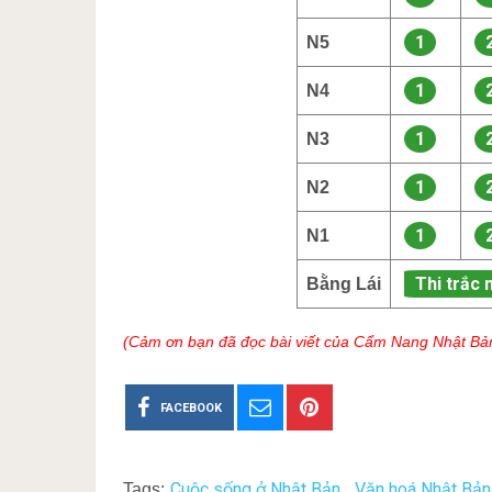
1
N5
1
N4
1
N3
1
N2
1
N1
Thi trắc 
Bằng Lái
(Cảm ơn bạn đã đọc bài viết của Cẩm Nang Nhật Bả
FACEBOOK
Cuộc sống ở Nhật Bản
Văn hoá Nhật Bản
Tags:
,