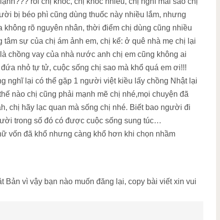
ạnh??? rồi chị khóc, chị khóc nhiều, chị nghĩ mãi sao chị
gười bị béo phì cũng dùng thuốc này nhiều lắm, nhưng
a không rõ nguyên nhân, thời điểm chị dùng cũng nhiều
g tâm sự của chị ám ảnh em, chị kể: ở quê nhà mẹ chị lại
giờ là chồng vay của nhà nước anh chị em cũng không ai
 đứa nhỏ tự tử, cuộc sống chị sao mà khổ quá em ơi!!!
 nghĩ lại có thể gặp 1 người việt kiều lấy chồng Nhật lại
dù thế nào chị cũng phải mạnh mẽ chị nhé,mọi chuyện đã
ah, chị hãy lạc quan mà sống chị nhé. Biết bao người đi
gười trong số đó có được cuộc sống sung túc…
hụ nữ vốn đã khổ nhưng càng khổ hơn khi chọn nhầm
Bản vì vậy bạn nào muốn đăng lại, copy bài viết xin vui