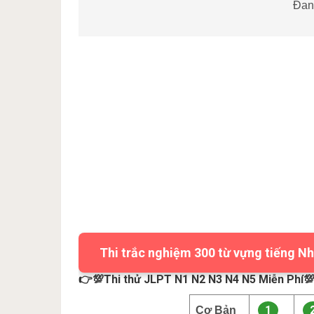
Đang
Thi trắc nghiệm 300 từ vựng tiếng Nh
👉💯Thi thử JLPT N1 N2 N3 N4 N5 Miễn Phí
1
Cơ Bản