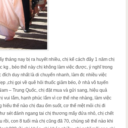
y tháng nay bị ra huyết nhiều, chị kể cách đây 1 năm chị
 kg , béo thế này chị không làm việc được, ý nghĩ trong
c đích duy nhất là di chuyển nhanh, làm đc nhiều việc
p ,chị gọi về quê hỏi thuốc giảm béo, ở nhà vô tuyến
am – Trung Quốc, chị đặt mua và gửi sang, hiệu quả
hị vui lắm, hạnh phúc lắm vì cơ thể nhẹ nhàng, làm việc
iểu thế nào chị đau ốm suốt, cơ thể mệt mỏi chị đi
như sét đánh ngang tai chị thương mấy đứa nhỏ, chị chết
rồi, con 8 tuổi mà chị cũng đã 70, chúng sẽ thế nào khi