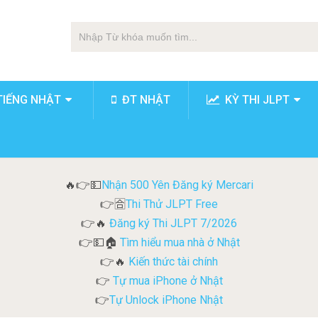
TIẾNG NHẬT
ĐT NHẬT
KỲ THI JLPT
Nhận 500 Yên Đăng ký Mercari
🔥👉💵
Thi Thử JLPT Free
👉🈴
Đăng ký Thi JLPT 7/2026
👉🔥
Tìm hiểu mua nhà ở Nhật
👉💵🏠
Kiến thức tài chính
👉🔥
Tự mua iPhone ở Nhật
👉
Tự Unlock iPhone Nhật
👉