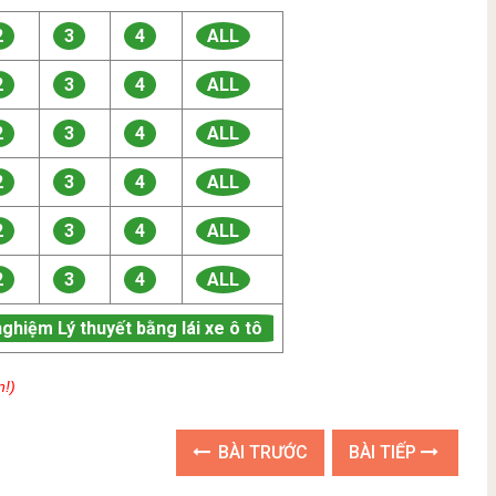
2
3
4
ALL
2
3
4
ALL
2
3
4
ALL
2
3
4
ALL
2
3
4
ALL
2
3
4
ALL
nghiệm Lý thuyết bằng lái xe ô tô
n!)
BÀI TRƯỚC
BÀI TIẾP