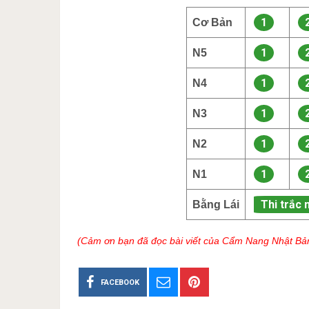
1
Cơ Bản
1
N5
1
N4
1
N3
1
N2
1
N1
Thi trắc 
Bằng Lái
(Cảm ơn bạn đã đọc bài viết của Cẩm Nang Nhật Bả
FACEBOOK