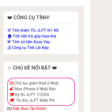
❤️ CÔNG CỤ TÍNH!
Tính Điểm Thi JLPT N1-N5
💯
Tính tiền trả góp mua nhà
🏠
Tính số tiền được Vay
💸
Công cụ Tính Lãi Kép
💰
☆ CHỦ ĐỀ NỔI BẬT ❤️
Thủ tục giảm thuế ở Nhật
Mua iPhone ở Nhật Bản
Kỳ thi JLPT 7/2026
Thi thử JLPT Miễn Phí
Kiến thức Tài Chính!