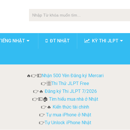
TIẾNG NHẬT
ĐT NHẬT
KỲ THI JLPT
Nhận 500 Yên Đăng ký Mercari
🔥👉💵
Thi Thử JLPT Free
👉🈴
Đăng ký Thi JLPT 7/2026
👉🔥
Tìm hiểu mua nhà ở Nhật
👉💵🏠
Kiến thức tài chính
👉🔥
Tự mua iPhone ở Nhật
👉
Tự Unlock iPhone Nhật
👉