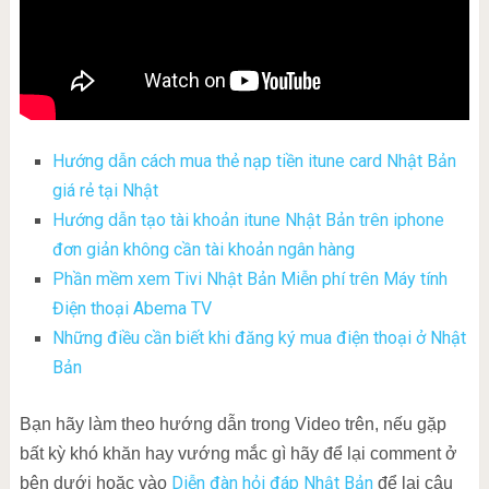
Hướng dẫn cách mua thẻ nạp tiền itune card Nhật Bản
giá rẻ tại Nhật
Hướng dẫn tạo tài khoản itune Nhật Bản trên iphone
đơn giản không cần tài khoản ngân hàng
Phần mềm xem Tivi Nhật Bản Miễn phí trên Máy tính
Điện thoại Abema TV
Những điều cần biết khi đăng ký mua điện thoại ở Nhật
Bản
Bạn hãy làm theo hướng dẫn trong Video trên, nếu gặp
bất kỳ khó khăn hay vướng mắc gì hãy để lại comment ở
Diễn đàn hỏi đáp Nhật Bản
bên dưới hoặc vào
để lại câu