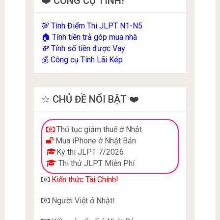
❤️ CÔNG CỤ TÍNH!
Tính Điểm Thi JLPT N1-N5
💯
Tính tiền trả góp mua nhà
🏠
Tính số tiền được Vay
💸
Công cụ Tính Lãi Kép
💰
☆ CHỦ ĐỀ NỔI BẬT ❤️
Thủ tục giảm thuế ở Nhật
Mua iPhone ở Nhật Bản
Kỳ thi JLPT 7/2026
Thi thử JLPT Miễn Phí
Kiến thức Tài Chính!
Người Việt ở Nhật
!