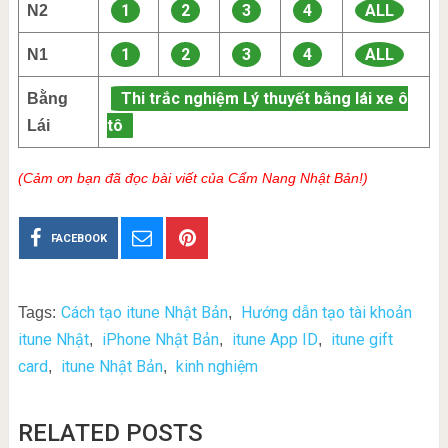
1
2
3
4
ALL
N2
1
2
3
4
ALL
N1
Thi trắc nghiệm Lý thuyết bằng lái xe ô
Bằng
tô
Lái
(Cảm ơn bạn đã đọc bài viết của Cẩm Nang Nhật Bản!)
FACEBOOK
Cách tạo itune Nhật Bản
Hướng dẫn tạo tài khoản
Tags:
,
itune Nhật
iPhone Nhật Bản
itune App ID
itune gift
,
,
,
card
itune Nhật Bản
kinh nghiệm
,
,
RELATED POSTS