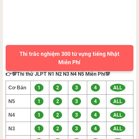
Thi trắc nghiệm 300 từ vựng tiếng Nhật
Miễn Phí
👉💯Thi thử JLPT N1 N2 N3 N4 N5 Miễn Phí💯
1
2
3
4
ALL
Cơ Bản
1
2
3
4
ALL
N5
1
2
3
4
ALL
N4
1
2
3
4
ALL
N3