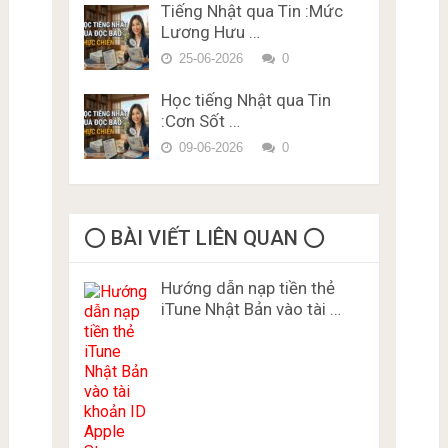
Tiếng Nhật qua Tin :Mức
Lương Hưu …
25-06-2026
0
Học tiếng Nhật qua Tin
:Cơn Sốt …
09-06-2026
0
⭕️ BÀI VIẾT LIÊN QUAN ⭕️
Hướng dẫn nạp tiền thẻ
iTune Nhật Bản vào tài …